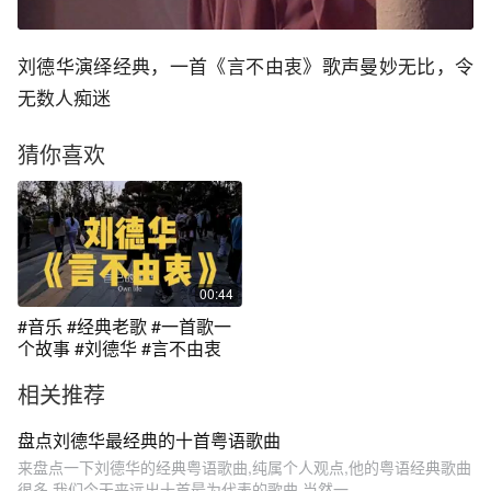
刘德华演绎经典，一首《言不由衷》歌声曼妙无比，令
无数人痴迷
猜你喜欢
00:44
#音乐 #经典老歌 #一首歌一
个故事 #刘德华 #言不由衷
相关推荐
盘点刘德华最经典的十首粤语歌曲
来盘点一下刘德华的经典粤语歌曲,纯属个人观点,他的粤语经典歌曲
很多,我们今天来远出十首最为代表的歌曲,当然一...