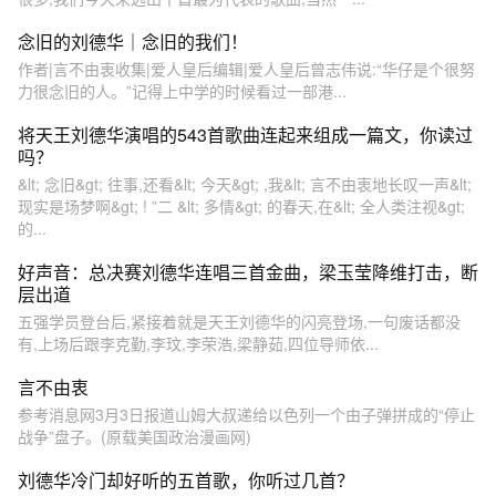
念旧的刘德华｜念旧的我们！
作者|言不由衷收集|爱人皇后编辑|爱人皇后曾志伟说:“华仔是个很努
力很念旧的人。”记得上中学的时候看过一部港...
将天王刘德华演唱的543首歌曲连起来组成一篇文，你读过
吗？
&lt; 念旧&gt; 往事,还看&lt; 今天&gt; ,我&lt; 言不由衷地长叹一声&lt;
现实是场梦啊&gt; ! ”二 &lt; 多情&gt; 的春天,在&lt; 全人类注视&gt;
的...
好声音：总决赛刘德华连唱三首金曲，梁玉莹降维打击，断
层出道
五强学员登台后,紧接着就是天王刘德华的闪亮登场,一句废话都没
有,上场后跟李克勤,李玟,李荣浩,梁静茹,四位导师依...
言不由衷
参考消息网3月3日报道山姆大叔递给以色列一个由子弹拼成的“停止
战争”盘子。(原载美国政治漫画网)
刘德华冷门却好听的五首歌，你听过几首？