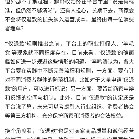
但外部不了解过程，解释权始终在平台手里”“说是有标
准，但仍然不够清晰”。还有人担心，长期下去，商家会
不会将仅退款的损失纳入运营成本，最终由每一位消费
者埋单？
“‘仅退款’规则推出之前，平台上的职业打假人、‘羊毛
党’等现象就不同程度存在。目前来看，‘仅退款’的确面
临如何进一步规避这些情形的问题。”李鸣涛认为，各大
平台要在实践中不断完善流程和规则，一方面，要有针
对不同消费者群体的防范机制，比如对于大量申请“仅退
款”的用户，可以进行标记；另一方面，要留给商家申辩
和反馈的空间与机制。此外，目前“仅退款”的认定还是
平台说了算，未来可以考虑引入行业组织、消费者协会
等第三方机构，充分保护商家和消费者的合法权益。
换个角度看，“仅退款”也是对卖家商品质量和诚信经营