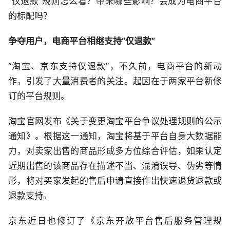
“仅退款”规则怎么看？带来哪些影响？会成为电商平台
的标配吗？
争夺用户，电商平台相继支持“仅退款”
“淘宝、京东支持仅退款”，不久前，电商平台的新动
作，引发了大量消费者的关注。起因在于两家平台新修
订的平台规则。
淘宝官网发布《关于变更淘宝平台争议处理规则的公示
通知》。根据这一通知，淘宝将基于平台自身大数据能
力，对卖家出售的商品形成多方位综合评估，如果认定
近期出售的该商品存在描述不当、混淆误导、伪劣等情
形，将对买家发起的售后申请直接作出快速退货退款或
退款支持。
京东近日也修订了《京东开放平台售后服务管理规