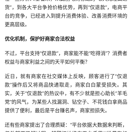
货”，到各大平台争抢价格优势，再到“仅退款”，电商平
台的竞争，已经进入到提升消费体验、改善消费环境的
更高层级。
优化机制，保护好商家合法权益
不过，平台支持“仅退款”，商家能不能“吃得消”？消费者
权益与商家利益之间的天平如何平衡？
近日，就有商家在社交媒体上反映，顾客进行了“仅退
款”操作后又将商品快递取走，商家白白蒙受损失。其
实，关于“仅退款”的热议中，有不少就是担心助长“羊毛
党”的风气，为某些人找漏洞、钻空子、不花钱白拿商品
提供了便利，最后是平台赚名声，商家担损失。
还有些商家提出了合理质疑：“平台依据大数据来判断，