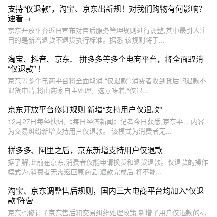
支持“仅退款”，淘宝、京东出新规！对我们购物有何影响？
速看→
京东开放平台近日宣布对售后服务管理规则进行调整,其中最引人注
目的是新增退款不退货执行标准。据悉,该规则将于...
淘宝、抖音、京东、 拼多多等多个电商平台，将全面取消
“仅退款” ！
京东等多个电商平台将全面取消 “仅退款”,消费者收到货后的退款不
退货申请,将由商家自主处理。这意味着,“仅退...
京东开放平台修订规则 新增“支持用户仅退款”
12月27日每经快讯,《每日经济新闻》记者今日获悉,京东平... 内容
为交易纠纷新增支持用户仅退款。 该模式为消费者无...
拼多多、阿里之后，京东新增支持用户仅退款
据了解,此前在京东,消费者仅能申请换货和退货退款。仅退款的操作
模式为,消费者无需返回原商品,退款完成后,将不能...
淘宝、京东调整售后规则，国内三大电商平台均加入“仅退
款”阵营
京东也修订了京东售后和交易纠纷处理政策,新增了用户仅退款的标