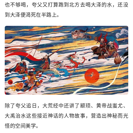
也不够喝，夸父又打算跑到北方去喝大泽的水，还没
到大泽便渴死在半路上。
除了夸父追日，大荒经中还讲了颛顼、黄帝战蚩尤、
大禹治水这些接近神话的人物故事，营造出神秘而光
怪的空间美学。