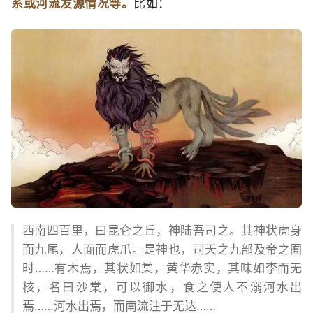
系或河流发源情况等。
比如：
西南四百里，曰昆仑之丘，神陆吾司之。其神状虎身
而九尾，人面而虎爪。是神也，司天之九部及帝之囿
时……有木焉，其状如棠，黄华赤实，其味如李而无
核，名曰沙棠，可以御水，食之使人不溺河水出
焉……河水出焉，而南流注于无达……