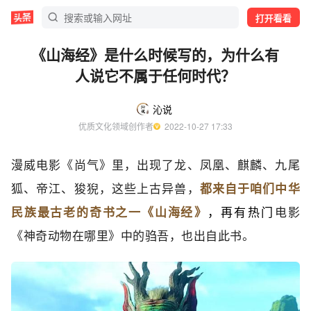
打开看看
《山海经》是什么时候写的，为什么有
人说它不属于任何时代？
沁说
优质文化领域创作者
  2022-10-27 17:33
漫威电影《尚气》里，出现了龙、凤凰、麒麟、九尾
狐、帝江、狻猊，这些上古异兽，
都来自于咱们中华
民族最古老的奇书之一《山海经‬》
，再有‬热门‬
电影
《神奇动物在哪里》中的驺吾，也出自此书。