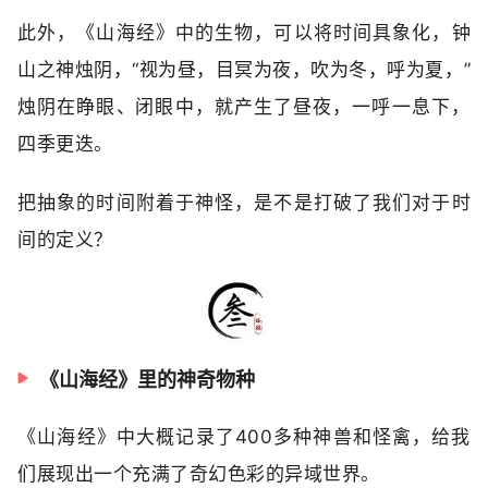
此外，《山海经》中的生物，可以将时间具象化，
钟
山之神烛阴，“视为昼，目冥为夜，吹为冬，呼为夏，”
烛阴‬在‬睁眼‬、闭眼‬中‬，就‬产生了‬昼夜‬，一‬呼‬一‬息‬下‬，
四季‬更迭‬。
把抽象的时间附着于神怪，是不是打破了我们对于时
间的定义？
《山海经》里的神奇物种
《山海经》中大概记录了400多种神兽和怪禽，给我
们展现出一个充满了奇幻色彩的异域世界。