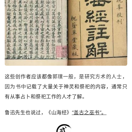
这些创作者应该都像
郭璞一般‬，是‬研究‬方术‬的‬人士‬，
因为‬书中‬
记载了大量关于神灵和祭祀的内容，通常只
有从事占卜和祭祀工作的人才了解。
鲁迅先生也说过，《山海经》
“盖古之巫书”。