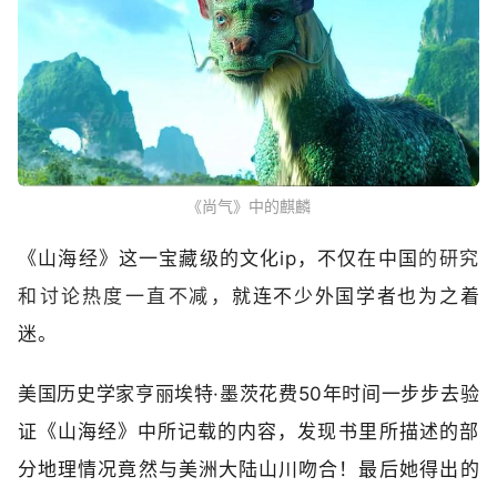
《尚气》中的麒麟
《山海经》这一宝藏级的文化ip，不仅在中国
的‬研究‬
和‬讨论‬热度‬一直‬不减‬，
就连不少外国学者也为之着
迷。
美国历史学家亨丽埃特·墨茨
花费50年时间一步步‬去验
证《山海经》中所记载的内容，发现‬书‬里‬所‬描述的部
分地理情况竟然与美洲大陆山川吻合！最后她‬‬得出的