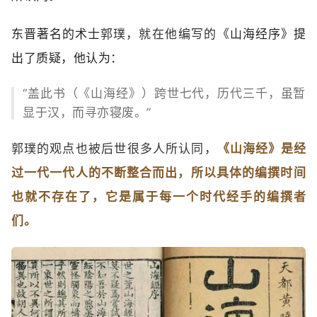
东晋著名的
术士
郭璞，就‬在‬他‬编写‬的‬
《山海经序》提
出了质疑，他认为：
“盖此书（《山海经》）跨世七代，历代三千，虽暂
显于汉，而寻亦寝废。”
郭璞的‬观点‬也被‬后世‬很多人所‬认同‬，
《山海经》是经
过一代一代人的不断整合而出，所以具体的编撰时间
也就不存在了，它是属于每一个时代经手的编撰者
们。