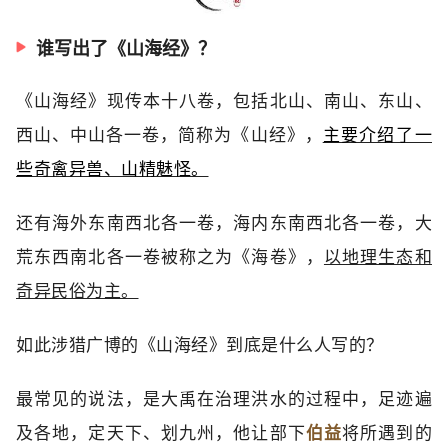
谁写出了《山海经》？
《山海经》现传本十八卷，包括北山、南山、东山、
西山、中山各一卷，简称为《山经》，
主要‬介绍‬了‬一
些‬‬奇禽异兽、山‬精‬‬魅‬怪。
还有海外东南西北各一卷，海内东南西北各一卷，大
荒东西南北各一卷被称之为《海卷》，
以地理生态和
奇异民俗为主。
如此涉猎广博的《山海经》到底是什么人写的？
最常见的说法，是大禹在治理洪水的过程中，足迹遍
及各地，定天下、划九州，他让部下
伯益
将所遇到的