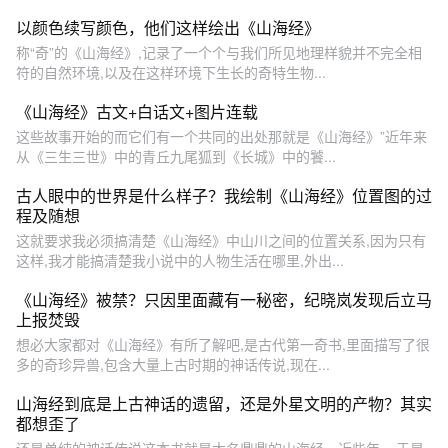
以颜色续写颜色，他们这样绘出《山海经》
称“奇”的《山海经》,记录了一个个与我们所见地理样貌并不完全相
符的自然环境,以及在这样环境下生长的奇特生物...
《山海经》古文+白话文+图片连载
这些故事开始的而它们有一个共同的出处那就是《山海经》”近年来
从《三生三世》中的青丘九尾狐到《长城》中的饕...
古人眼中的世界是什么样子？我绘制《山海经》位置图的过
程及随想
这就要求我必须搞清楚《山海经》中山川之间的位置关系,因为只有
这样,我才能搞清楚我小说中的人物生活在哪里,外出...
《山海经》被禁？只因里面藏有一秘密，纪晓岚发现后立马
上报焚毁
想必大家都对《山海经》有所了解吧,是古代第一奇书,里面描写了很
多的奇珍异兽,包含大量上古时期的神话传说,现在...
山海经到底是上古神话的遗留，还是外星文明的产物？其实
都想歪了