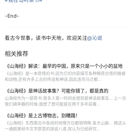
#我在岛屿读书#
-End-
看古今世事，读书中天地，欢迎关注
@沁说
相关推荐
《山海经》解读：最早的中国，原来只是一个小小的盆地
《山海经》是一本奇怪的书,因为它的内容描写各种稀奇古怪的植被
和动物,还有许多上古的传说和神话,因此连司马迁都...
《山海经》是神话故事集？可能你错了，都是真的
山海经作为一部奇书,很多人第一时间会想到是神话故事及... 上一次
我们搞争霸的时候,我想了想可能是在两千多年前春...
《山海经》是上古博物志，别糟蹋！
《山海经》东西南北中各经的地理方位都很明晰,各大山脉... 搞这么
一通脱离经中文字原意的胡说八道,就认为已经研究...