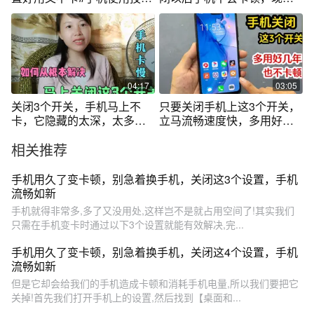
#vivo
知道也不晚！
04:17
03:05
关闭3个开关，手机马上不
只要关闭手机上这3个开关，
卡，它隐藏的太深，太多人
立马流畅速度快，多用好几
不知道
年也不卡顿
相关推荐
手机用久了变卡顿，别急着换手机，关闭这3个设置，手机
流畅如新
手机就得非常多,多了又没用处,这样岂不是就占用空间了!其实我们
只需在手机变卡时通过以下3个设置就能有效解决,完...
手机用久了变卡顿，别急着换手机，关闭这4个设置，手机
流畅如新
但是它却会给我们的手机造成卡顿和消耗手机电量,所以我们要把它
关掉!首先我们打开手机上的设置,然后找到【桌面和...