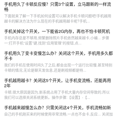
手机用久了卡顿反应慢？只需3个设置，立马跟新的一样流
畅
下面就来了解一下手机如何设置可以解决手机卡顿问题吧!手机越用
越卡的解决方法为什么现在的手机越用越卡呢?手机...
手机关掉这个开关，一下能省2G内存，再也不怕卡顿死机
手机内存总是不够用,频繁删除照片手机依然越来越卡,小编... 步骤
一:打开手机“设置”键,找到“应用管理”的按钮,点...
手机用久了变卡变慢怎么办？关闭这个开关，手机用多久都
不卡
我们的手机在使用时间久了之后,都会出现一个运行比较慢,甚至特别
卡顿的情况,无论是聊天发信息,还是刷视频都是特...
手机越用越卡？关闭这5个开关，让手机变流畅，还能再用
2年
卡顿,很大原因是因为,新系统占用了手机大量内存空间导致的,所以
我们可以选择关闭系统更新。操作步骤:【设置】-【...
手机越来越慢怎么办？只需关闭这4个开关，手机流畅如新
自己的手机刚买来的时候使用非常流畅,一点也不会卡,反应... 关闭加