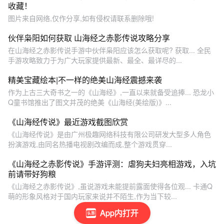
收藏！
图片来自网络,仅作分享,如有侵权请联系删除哦!
伙伴枭阳如何获取 山海经之赤影传说攻略分享
在山海经之赤影传说手游中伙伴枭阳应该怎么获取呢? 获取... 全民
手游攻略致力于为广大玩家提供最新、最全、最详尽的...
精美宝藏绘本|不一样的绝美山海经震撼来袭
作为上古三大奇书之一的《山海经》,一直以来就备受追捧... 恐龙小
Q童书馆推出了图文并茂的绝美《山海经(美绘版)》...
《山海经传说》最近游戏截图欣赏
《山海经传说》是由广州极趣网络科技有限公司研发大型多人角色
扮演游戏,由同名热播电视剧改编而成,整个游戏贯穿...
《山海经之赤影传说》手游评测：虐狗夫妇亮相游戏，入坑
前请带好狗粮
《山海经之赤影传说》,虽说游戏未能提前露面使得各位观... 卡通Q
萌的形象风格对于国内玩家来说并不陌生,作为当下较...
App内打开