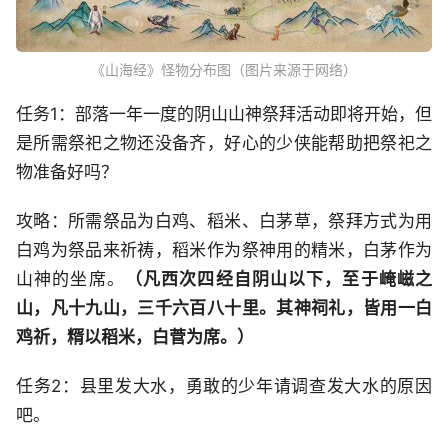
《山海经》怪物分布图（图片来源于网络）
任务1：部落一年一度的阴山山神祭拜活动即将开始，但
是所需祭祀之物还没备齐，好心的少侠能帮助把祭祀之
物准备好吗？
攻略：所需祭品为白鸡、稻米、白茅草，祭拜方式为用
白鸡为祭品来祈祷，稻米作为祭神用的精米，白茅作为
山神的坐席。
（凡西次四经自阴山以下，至于崦嵫之
山，凡十九山，三千六百八十里。其神祠礼，皆用一白
鸡祈，糈以稻米，白菅为席。）
任务2：县里发大水，勇敢的少年请调查发大水的原因
吧。