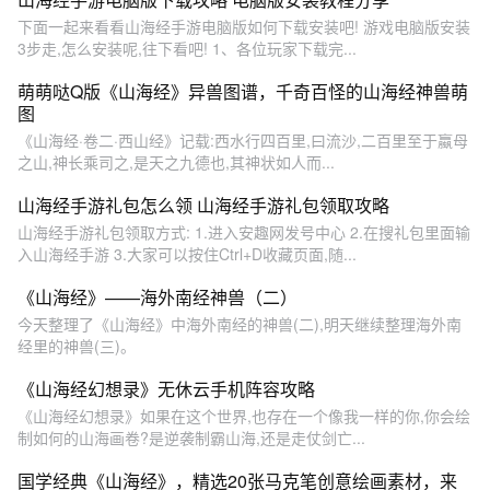
下面一起来看看山海经手游电脑版如何下载安装吧! 游戏电脑版安装
3步走,怎么安装呢,往下看吧! 1、各位玩家下载完...
萌萌哒Q版《山海经》异兽图谱，千奇百怪的山海经神兽萌
图
《山海经·卷二·西山经》记载:西水行四百里,曰流沙,二百里至于蠃母
之山,神长乘司之,是天之九德也,其神状如人而...
山海经手游礼包怎么领 山海经手游礼包领取攻略
山海经手游礼包领取方式: 1.进入安趣网发号中心 2.在搜礼包里面输
入山海经手游 3.大家可以按住Ctrl+D收藏页面,随...
《山海经》——海外南经神兽（二）
今天整理了《山海经》中海外南经的神兽(二),明天继续整理海外南
经里的神兽(三)。
《山海经幻想录》无休云手机阵容攻略
《山海经幻想录》如果在这个世界,也存在一个像我一样的你,你会绘
制如何的山海画卷?是逆袭制霸山海,还是走仗剑亡...
国学经典《山海经》，精选20张马克笔创意绘画素材，来