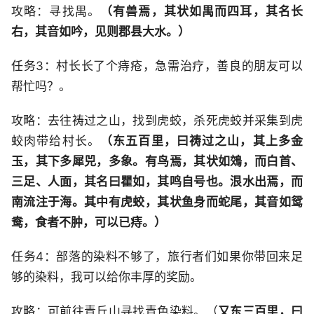
攻略：寻找禺。
（有兽焉，其状如禺而四耳，其名长
右，其音如吟，见则郡县大水。）
任务3：村长长了个痔疮，急需治疗，善良的朋友可以
帮忙吗？。
攻略：去往祷过之山，找到虎蛟，杀死虎蛟并采集到虎
蛟肉带给村长。
（东五百里，曰祷过之山，其上多金
玉，其下多犀兕，多象。有鸟焉，其状如鵁，而白首、
三足、人面，其名曰瞿如，其鸣自号也。泿水出焉，而
南流注于海。其中有虎蛟，其状鱼身而蛇尾，其音如鸳
鸯，食者不肿，可以已痔。）
任务4：部落的染料不够了，旅行者们如果你带回来足
够的染料，我可以给你丰厚的奖励。
攻略：可前往青丘山寻找青色染料。（
又东三百里，曰