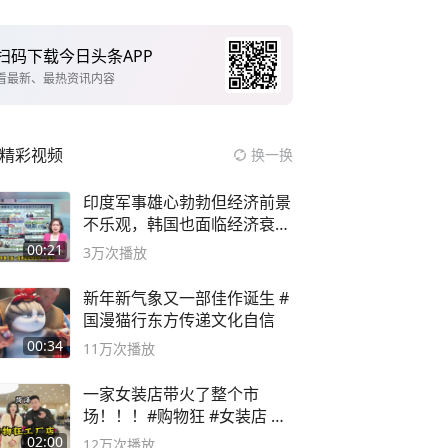
扫码下载今日头条APP
看最新、最热资讯内容
精彩视频
换一换
印度军事雄心勃勃但经济前景
不乐观，韩国也面临经济衰退
风险
00:21
3万
次播放
新年新气象又一部佳作诞生 #
国漫猫行东方传递文化自信
00:34
11万
次播放
一家女装店带火了整个市
场！！！#购物狂 #女装店 #
高品质女装
02:00
12万
次播放