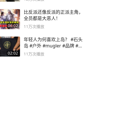
比反派还像反派的正派主角，
全员都是大恶人！
06:02
11万
次播放
年轻人为何喜欢上岛？ #石头
岛 #户外 #mugler #品牌 #足
球流氓
02:02
11万
次播放