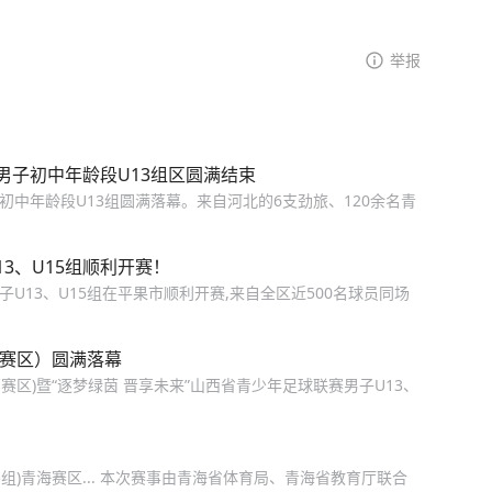
举报
男子初中年龄段U13组区圆满结束
初中年龄段U13组圆满落幕。来自河北的6支劲旅、120余名青
13、U15组顺利开赛！
子U13、U15组在平果市顺利开赛,来自全区近500名球员同场
西赛区）圆满落幕
西赛区)暨“逐梦绿茵 晋享未来”山西省青少年足球联赛男子U13、
5组)青海赛区... 本次赛事由青海省体育局、青海省教育厅联合