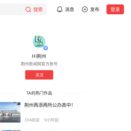
搜索
消息
发布
登录
Hi荆州
荆州新闻网官方账号
关注
TA的热门作品
荆州再添两所公办高中！
334
阅读
9小时前