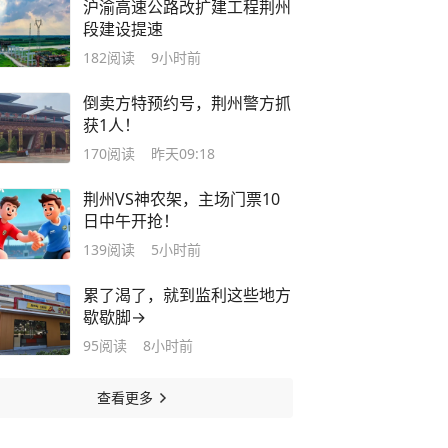
沪渝高速公路改扩建工程荆州
段建设提速
182
阅读
9小时前
倒卖方特预约号，荆州警方抓
获1人！
170
阅读
昨天09:18
荆州VS神农架，主场门票10
日中午开抢！
139
阅读
5小时前
累了渴了，就到监利这些地方
歇歇脚→
95
阅读
8小时前
查看更多