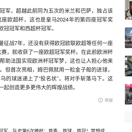
冠军，超越此前同为五次的米兰和巴萨，独占该
座欧超杯，这也是皇马2024年的第四座冠军奖
欧冠冠军和西超杯冠军。
曼征战7年，还没有获得欧冠欧联欧超等任何一座
比赛，就收获了一座欧超冠军奖杯。在此前欧洲杯
帮助法国实现欧洲杯冠军梦，这也让人担心他来
。但首次亮相，姆巴佩就用一粒金子般的进球，
乌的球迷递上了“投名状”，将对手斩落马下。这
一起创造更多更伟大的辉煌战绩。
举报
冠军，队史第6次捧杯：首秀，首球，首冠！梦想成