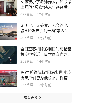
女孩被小学老师养大，如今考
上师范 “母女”感人事迹背后，
是一场善意的托举
677
阅读
12小时前
无明星、无盛宴、无套路 长
城H10发布会请一群“素人”揭
开了汽车营销的“遮羞布”
405
阅读
32分钟前
全日空客机降落羽田时与检查
机空中接近，日本国交省判定
不构成重大事故征候
258
阅读
14小时前
福建“煎饼叔叔”因病离世 小吃
街商户们曾为他募捐，许诺康
复后请所有好心人吃煎饼
235
阅读
12小时前
查看更多