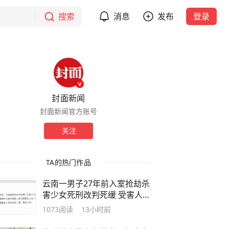
搜索
消息
发布
登录
封面新闻
封面新闻官方账号
关注
TA的热门作品
云南一男子27年前入室抢劫杀
害少女死刑改判死缓 受害人
家属回应：申诉已被受理
1073
阅读
13小时前