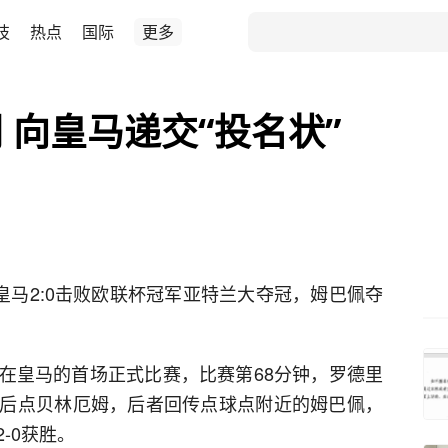
技
热点
国际
更多
 向皇马递交“投名状”
皇马2:0击败欧联杯冠军亚特兰大夺冠，姆巴佩夺
在皇马的首场正式比赛，比赛第68分钟，罗德里
后点贝林厄姆，后者回传点球点附近的姆巴佩，
-0获胜。