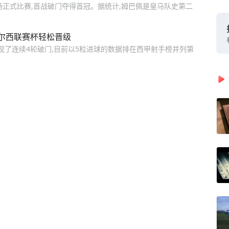
场正式比赛,首战破门夺得首冠。据统计,姆巴佩是皇马队史第二
尔西联赛杯轻松晋级
现了连续4轮破门,目前以5粒进球的数据排在西甲射手榜并列第