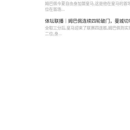
姆巴佩今夏自由身加盟皇马,这是他在皇马的首
位在首场...
体坛联播｜姆巴佩连续四轮破门，曼城切
全取三分后,皇马迎来了联赛四连胜,姆巴佩则实
二位,身...