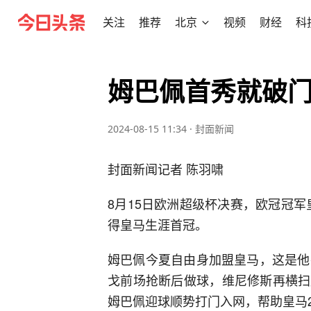
关注
推荐
北京
视频
财经
科
姆巴佩首秀就破门
2024-08-15 11:34
·
封面新闻
封面新闻记者 陈羽啸
8月15日欧洲超级杯决赛，欧冠冠军
得皇马生涯首冠。
姆巴佩今夏自由身加盟皇马，这是他
戈前场抢断后做球，维尼修斯再横扫
姆巴佩迎球顺势打门入网，帮助皇马2