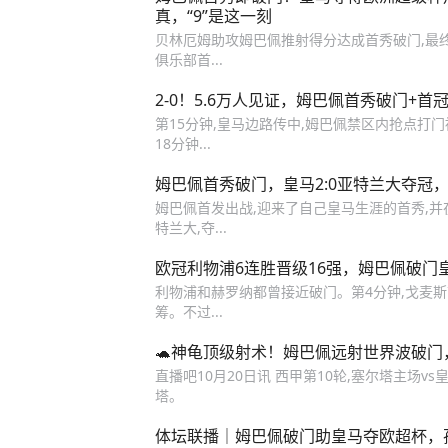
真，“9”是这一刻
贝林厄姆助攻姆巴佩推射得分达成首秀破门,最终
俱乐部首...
2-0！5.6万人见证，姆巴佩首秀破门+
第15分钟,皇马边路传中,姆巴佩禁区内抢点打
18分钟...
姆巴佩首秀破门，皇马2:0亚特兰大夺冠
姆巴佩首发出战,迎来了自己皇马生涯的首秀,并
特兰大,夺...
欧冠利物浦6连胜晋级16强，姆巴佩破门
利物浦和赫罗纳都曾接近破门。第4分钟,戈麦斯
筹。不过...
🐢神龟顶级射术！姆巴佩远射世界波破门
直播吧10月20日讯 西甲第10轮,塞尔塔主场vs
塔。
体坛联播｜姆巴佩破门助皇马夺欧超杯，