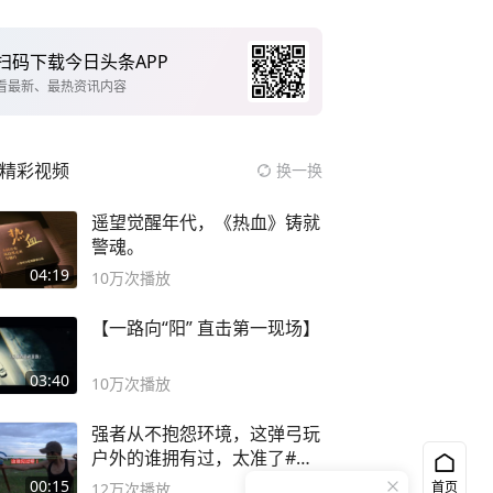
扫码下载今日头条APP
看最新、最热资讯内容
精彩视频
换一换
遥望觉醒年代，《热血》铸就
警魂。
04:19
10万
次播放
【一路向“阳” 直击第一现场】
03:40
10万
次播放
强者从不抱怨环境，这弹弓玩
户外的谁拥有过，太准了#弹
弓#户外
00:15
首页
12万
次播放