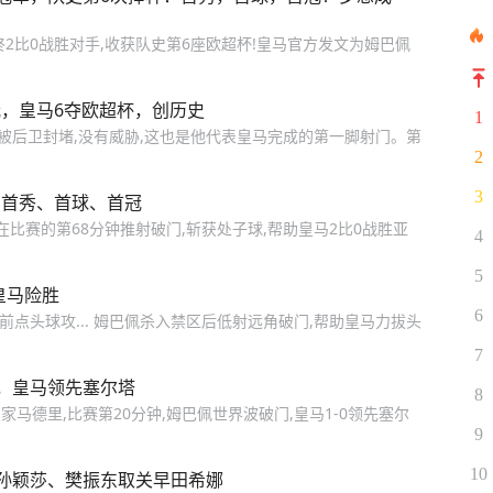
2比0战胜对手,收获队史第6座欧超杯!皇马官方发文为姆巴佩
首冠，皇马6夺欧超杯，创历史
1
门被后卫封堵,没有威胁,这也是他代表皇马完成的第一脚射门。第
2
3
，首秀、首球、首冠
在比赛的第68分钟推射破门,斩获处子球,帮助皇马2比0战胜亚
4
5
皇马险胜
6
前点头球攻... 姆巴佩杀入禁区后低射远角破门,帮助皇马力拔头
7
，皇马领先塞尔塔
8
皇家马德里,比赛第20分钟,姆巴佩世界波破门,皇马1-0领先塞尔
9
10
孙颖莎、樊振东取关早田希娜