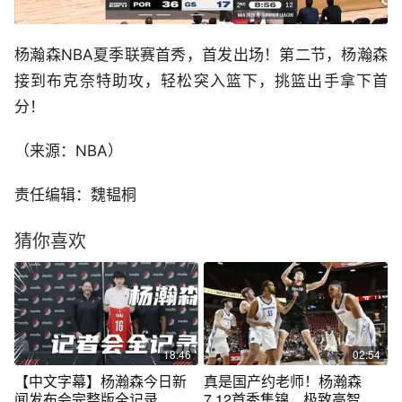
杨瀚森NBA夏季联赛首秀，首发出场！第二节，杨瀚森
接到布克奈特助攻，轻松突入篮下，挑篮出手拿下首
分！
（来源：NBA）
责任编辑：魏韫桐
猜你喜欢
18:46
02:54
【中文字幕】杨瀚森今日新
真是国产约老师！杨瀚森
闻发布会完整版全记录
7.12首秀集锦，极致高智商