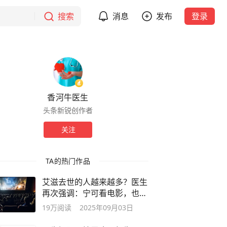
搜索
消息
发布
登录
香河牛医生
头条新锐创作者
关注
TA的热门作品
艾滋去世的人越来越多？医生
再次强调：宁可看电影，也别
做这3事
19万
阅读
2025年09月03日