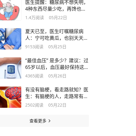
医生提醒：糖尿病不想失明，
4种东西尽量少吃，再馋也要
忍住
1.4万
阅读
05月22日
夏天已至，医生叮嘱糖尿病
人：宁可吃黄瓜，也别天天吃
这5种水果
9153
阅读
05月25日
“最佳血压” 是多少？建议：过
65岁以后，血压最好保持这标
准
4365
阅读
05月26日
有没有脑梗，看走路就知？医
生：有脑梗的人，走路常有3
种异常
2502
阅读
05月22日
查看更多