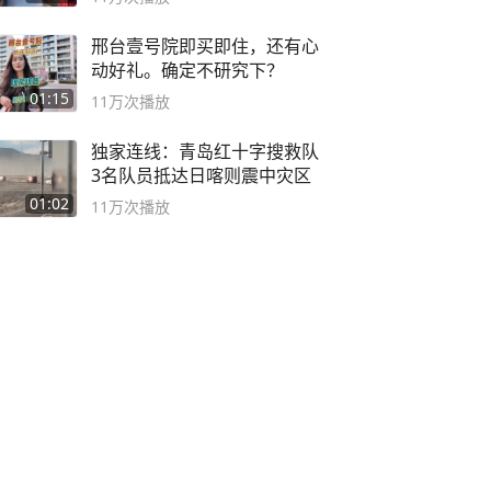
邢台壹号院即买即住，还有心
动好礼。确定不研究下？
01:15
11万
次播放
独家连线：青岛红十字搜救队
3名队员抵达日喀则震中灾区
01:02
11万
次播放