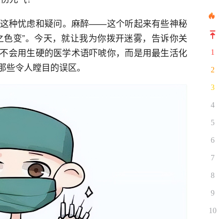
这种忧虑和疑问。麻醉——这个听起来有些神秘
之色变”。今天，就让我为你拨开迷雾，告诉你关
不会用生硬的医学术语吓唬你，而是用最生活化
1
那些令人瞠目的误区。
2
3
4
5
6
7
8
9
10