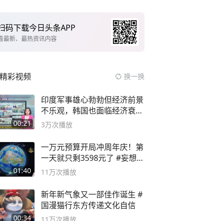
扫码下载今日头条APP
看最新、最热资讯内容
精彩视频
换一换
印度军事雄心勃勃但经济前景
不乐观，韩国也面临经济衰退
风险
00:21
3万
次播放
一万元预算开局冲周年庆！第
一天就只剩3598元了 #妄想山
海
01:40
11万
次播放
新年新气象又一部佳作诞生 #
国漫猫行东方传递文化自信
00:34
11万
次播放