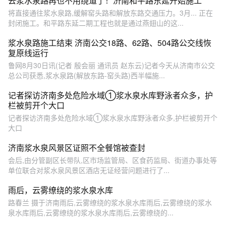
去浆水泉路再也不用绕道了！济南和平路东延开始施工
将直接通往浆水泉路,缓解窑头路和解放东路交通压力。3月... 正在
封闭施工。和平路东延二期工程也就是通过燕翅山的这...
浆水泉路施工结束 济南公交18路、62路、504路公交线恢
复原线运行
鲁网8月30日讯(记者 殷会丽 通讯员 赵东云)记者今天从济南市公交
总公司获悉,浆水泉路(解放东路-窑头路)西半幅施...
记者探访济南多处危险水域①浆水泉水库野泳者众多，护
栏被剪开个大口
记者探访济南多处危险水域①浆水泉水库野泳者众多,护栏被剪开个
大口
济南浆水泉风景区证照不全餐馆被查封
会后,由分管副区长带队,区市场监管局、区食药监局、街道办事处等
单位联合对浆水泉风景区酒店无证经营问题进行了...
雨后，云雾缭绕的浆水泉水库
路春兰 摄于济南雨后,云雾缭绕的浆水泉水库雨后,云雾缭绕的浆水
泉水库雨后,云雾缭绕的浆水泉水库雨后,云雾缭绕的...