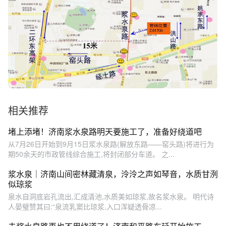
相关推荐
堵上添堵！济南浆水泉路明天要施工了，准备好绕道吧
从7月26日开始到9月15日浆水泉路(解放东路——窑头路)将进行为
期50余天的市政管线综合施工,将封闭部分车道。 之...
浆水泉｜济南山间密林藏清泉，泠泠之声如琴音，水质甘洌
似琼浆
泉水自洞底岩孔流出,汇成清池,水质美如琼浆,故名浆水泉。 明代诗
人晏璧赞其曰:“泉流乳窦比琼浆,入口浑疑透骨凉...