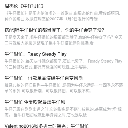
周杰伦《牛仔很忙》
《牛仔很忙》是周杰伦演唱的一首歌曲,由周杰伦作曲,黄俊郎填词,
钟兴民编曲,收录在周杰伦2007年11月2日发行的专辑...
搭配|唱牛仔很忙的都当爹了，你的牛仔会穿了没？
于是夏天来了,唱牛仔很忙的周董都当爹了,你的牛仔会穿了吗? 今天
二两就帮大家搜罗整理了集中牛仔搭配供你挑选,看...
牛仔很忙：Ready Steady Play
牛仔很忙的,每天决斗观众都累了,英雄也累了。 Ready Steady Play
的三种游戏模式,都具有极强的可玩性,上手容易,...
牛仔很忙！11款单品演绎牛仔百变风尚
最经典款的怀旧系列—牛仔很忙 ,是因为牛仔永远是一年四季永不落
单的系列 可以很新潮、可以很怀旧、可以很不羁、...
牛仔很忙 今夏吹起最炫牛仔风
牛仔元素在刚刚出道之时,它的形象是不羁与放纵的,甚至成为“坏”标
志。 当牛仔起初成就出半身裙之时,它也是以破...
Valentino2016秋冬男士时装秀：牛仔很忙