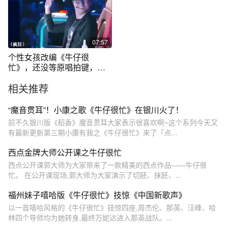
07:57
个性女孩改编《牛仔很
忙》，还没等原唱拍键，汪
峰直接拍了！
相关推荐
“魔音贯耳”！小康之歌《牛仔很忙》在银川火了！
前不久银川版《稻香》魔音贯耳大家表示很喜欢啊~这个系列今天又
有最新更新第三期小康有我之《牛仔很忙》来了「点...
西点金牌大师公开课之牛仔很忙
西点公开课郭大师为大家带来了一款精美的西点作品——牛仔很
忙。 在公开课现场,郭大师为大家演示了切胚、抹胚、...
福州妹子嘻哈版《牛仔很忙》技惊《中国新歌声》
以一首嘻哈风格的《牛仔很忙》技惊四座,周杰伦、那英、汪峰、哈
林四个导师均为她转身,最终万妮达进入那英战队。...