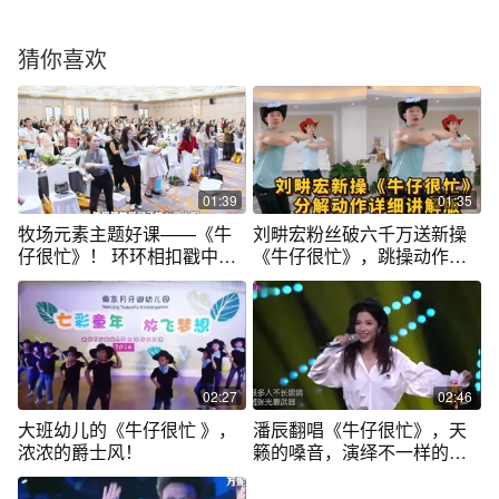
猜你喜欢
01:39
01:35
牧场元素主题好课——《牛
刘畊宏粉丝破六千万送新操
仔很忙》！ 环环相扣戳中你
《牛仔很忙》，跳操动作详
的心巴
细讲解完整版
02:27
02:46
大班幼儿的《牛仔很忙 》，
潘辰翻唱《牛仔很忙》，天
浓浓的爵士风！
籁的嗓音，演绎不一样的味
道