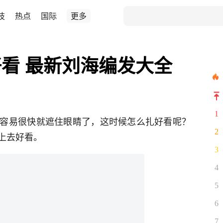
技
热点
国际
更多
看 最新刘海编发大全
1
容易很快就遮住眼睛了，这时候怎么扎好看呢？
2
上去好看。
3
4
5
6
7