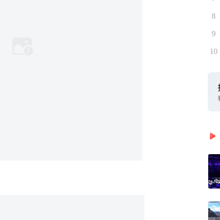
8
9
10