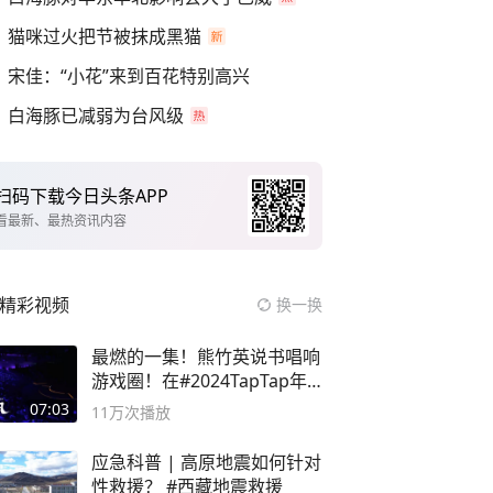
猫咪过火把节被抹成黑猫
宋佳：“小花”来到百花特别高兴
白海豚已减弱为台风级
扫码下载今日头条APP
看最新、最热资讯内容
精彩视频
换一换
最燃的一集！熊竹英说书唱响
游戏圈！在#2024TapTap年
度游戏大赏
07:03
11万
次播放
应急科普 | 高原地震如何针对
性救援？ #西藏地震救援