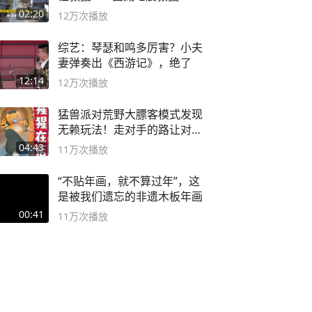
02:20
12万
次播放
综艺：琴瑟和鸣多厉害？小夫
妻弹奏出《西游记》，绝了
12:14
12万
次播放
猛兽派对荒野大膘客模式发现
无赖玩法！走对手的路让对手
无路可走
04:43
11万
次播放
“不贴年画，就不算过年”，这
是被我们遗忘的非遗木板年画
00:41
11万
次播放