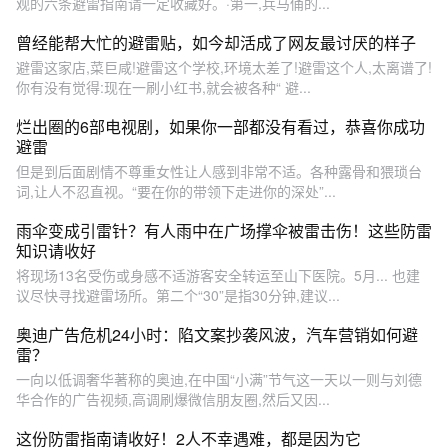
观的六条避雷指南请一定收藏好。·第一,兵马俑的...
曾经能帮大忙的避雷贴，如今却活成了网友最讨厌的样子
避雷这家店,菜巨咸!避雷这个学校,环境太差了!避雷这个人,太离谱了!
你有没有觉得:现在一刷小红书,就会被各种“ 避...
烂出圈的6部电视剧，如果你一部都没有看过，恭喜你成功
避雷
但是到后面剧情不尊重女性让人感到非常不适。各种露骨和猥琐台
词,让人不忍直视。“要在你的带领下走进你的深处”...
雨伞变成引雷针？有人雨中在广场撑伞被雷击伤！这些防雷
知识请收好
将现场13名受伤或身感不适游客安全转运至山下医院。5月... 也建
议尽快寻找避雷场所。第二个“30”是指30分钟,建议...
奥迪广告危机24小时：陷文案抄袭风波，汽车营销如何避
雷？
一向以低调奢华著称的奥迪,在中国“小满”节气这一天以一则与刘德
华合作的广告视频,高调刷爆微信朋友圈,然后又因...
这份防雷指南请收好！2人不幸遇难，都是因为它