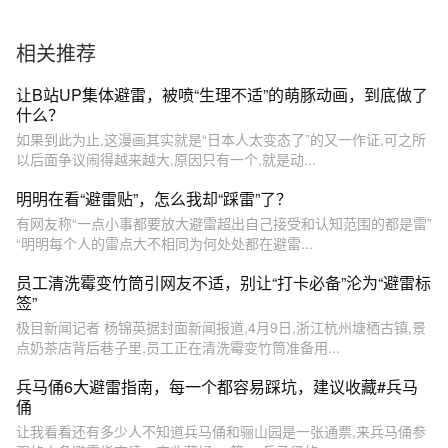
相关推荐
让B站UP集体避雷，被喷“生理不适”的萌豚动画，到底做了
什么？
如果到此为止,这漫画其实就是“日本人太变态了”的又一作证,可之所
以后面争议闹得越来越大,原因只有一个,就是动...
明明在看“避雷贴”，怎么我却“踩雷”了？
有网友称“一点小事都要放大避雷超出自己接受和认知范围的都是雷”
“明明每个人的雷点大不相同为何处处都在避雷...
员工清洗霉变竹筒引网友不适，别让“打卡必备”沦为“避雷标
签”
极目新闻记者 杨锦英据封面新闻报道,4月9日,浙江杭州塘栖古镇,景
点奶茶店背后巷子里,员工正在清洗霉变竹筒准备用...
兵马俑6大避雷指南，每一个都容易踩坑，建议收藏#兵马
俑
让我看看还有多少人不知道兵马俑和骊山园是一张通票,来兵马俑参