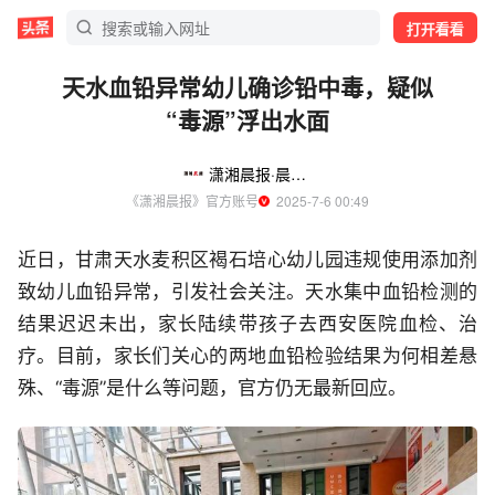
打开看看
天水血铅异常幼儿确诊铅中毒，疑似
“毒源”浮出水面
潇湘晨报·晨视频
《潇湘晨报》官方账号
  2025-7-6 00:49
近日，甘肃天水麦积区褐石培心幼儿园违规使用添加剂
致幼儿血铅异常，引发社会关注。天水集中血铅检测的
结果迟迟未出，家长陆续带孩子去西安医院血检、治
疗。目前，家长们关心的两地血铅检验结果为何相差悬
殊、“毒源”是什么等问题，官方仍无最新回应。