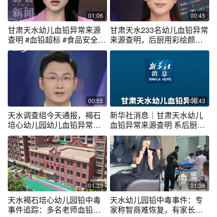
01:06
00:45
甘肃天水幼儿血铅异常来源
甘肃天水233名幼儿血铅异常
查明 #血铅超标 #食品安全 #
来源查明，后厨用彩绘颜料
甘肃天水 #媒体精选计划 #幼
制作糕点，不可食用的彩绘
儿
颜料为何被用于食品制作？
天水市长：十分自责#天水 #
儿童安全
00:55
00:43
天水调查组今天通报，褐石
新华社消息｜甘肃天水幼儿
培心幼儿园幼儿血铅异常来
血铅异常来源查明 系后厨违
源查明，系后厨违规添加彩
规添加彩绘颜料制作食品
绘颜料制作食品，导致233人
血铅异常。目前，8人被刑
拘。
01:33
01:36
天水褐石培心幼儿园铅中毒
天水幼儿园铅中毒事件：专
事件追踪：多名老师血铅也
家称智商难恢复，有家长伤