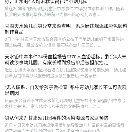
标，正常的4人均未就读褐石培心幼儿园
曾在2009年“陕西凤翔儿童铅中毒事件”中承担血铅检测工作。随着
接诊的天水患儿增多,该医院已为褐石培心幼儿园患...
甘肃天水幼儿血铅异常来源查明，系后厨违规添加彩色颜料
制作食品
8日上午,甘肃省天水市联合调查组公布了当地幼儿血铅异常事件的
调查结果。 经公安机关侦查,褐石培心幼儿园园长、...
天水铅中毒事件74份血检报告中70人血铅超标，剩余4人未
就读涉事幼儿园，有家长领到报告单后被担架抬走
近日,甘肃天水麦积区褐石培心幼儿园违规使用添加剂致幼... 幼儿被
诊断为铅中毒领取报告的提示领到报告后,一名家长...
“无人联系，自发给孩子做检查” 铅中毒幼儿家长不认可发糕
是病因
日前,多名就读于甘肃天水某幼儿园的儿童被检出不同程度铅中毒,引
发社会关注。 家长陆续带孩子去西安医院血检、治...
铅从何来？甘肃幼儿园事件的污染溯源与家庭预防
近日甘肃天水幼儿园违规使用添加剂导致幼儿儿童铅中毒的事情引
起了社会广大关注,涉事幼儿园200多名幼儿中有40多...