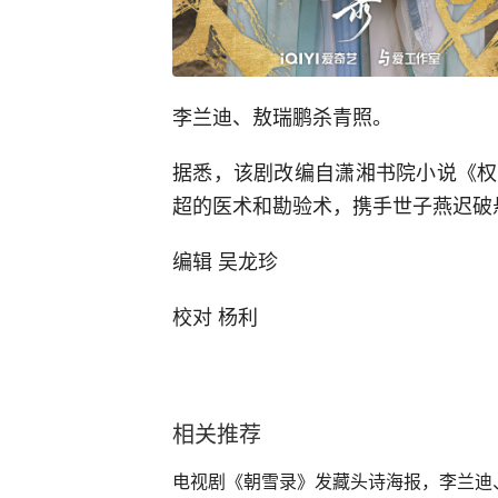
李兰迪、敖瑞鹏杀青照。
据悉，该剧改编自潇湘书院小说《权
超的医术和勘验术，携手世子燕迟破
编辑 吴龙珍
校对 杨利
相关推荐
电视剧《朝雪录》发藏头诗海报，李兰迪