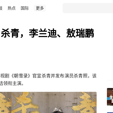
技
热点
国际
更多
》杀青，李兰迪、敖瑞鹏
电视剧《朝雪录》官宣杀青并发布演员杀青照，该
洁领衔主演。