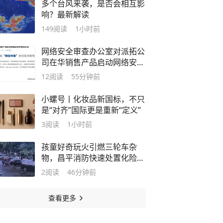
多个台风来袭，是否会相互影
响？最新解读
149
阅读
1小时前
网络安全审查办公室对派拓公
司在华销售产品启动网络安全
审查
12
阅读
55分钟前
小螺号丨化妆品新国标，不只
是“对齐”国际更是重新“定义”
3
阅读
1小时前
孩童好奇玩火引燃三轮车杂
物，昌平消防快速处置化险为
夷
2
阅读
46分钟前
查看更多