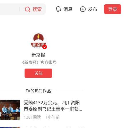
搜索
消息
发布
登录
新京报
《新京报》官方账号
关注
TA的热门作品
受贿4132万余元，四川资阳
市委原副书记王善平一审获刑
11年
1381
阅读
1小时前