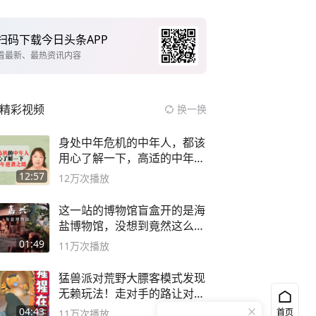
扫码下载今日头条APP
看最新、最热资讯内容
精彩视频
换一换
身处中年危机的中年人，都该
用心了解一下，高适的中年逆
袭之路
12:57
12万
次播放
这一站的博物馆盲盒开的是海
盐博物馆，没想到竟然这么好
逛！
01:49
11万
次播放
猛兽派对荒野大膘客模式发现
无赖玩法！走对手的路让对手
无路可走
04:43
首页
11万
次播放