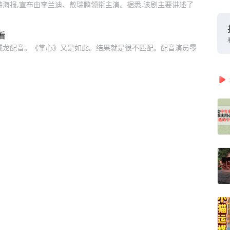
头诗海报,宣布由李兰迪、敖瑞鹏领衔主演。据悉,该剧主要讲述了
看
声,宋威龙配音。《掌心》又是如此。结果就是很不匹配。配音演员零