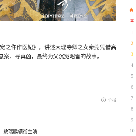
1
2
宠之仵作医妃》，讲述大理寺卿之女秦莞凭借高
3
悬案、寻真凶，最终为父沉冤昭雪的故事。
4
5
6
7
举报
8
9
、敖瑞鹏领衔主演
10