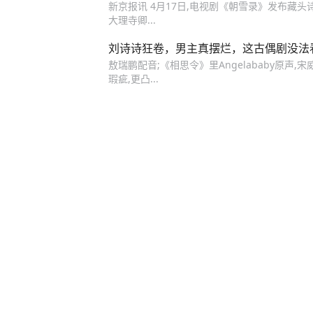
新京报讯 4月17日,电视剧《朝雪录》发布藏
大理寺卿...
刘诗诗狂卷，男主真摆烂，这古偶剧没法
敖瑞鹏配音;《相思令》里Angelababy原
瑕疵,更凸...