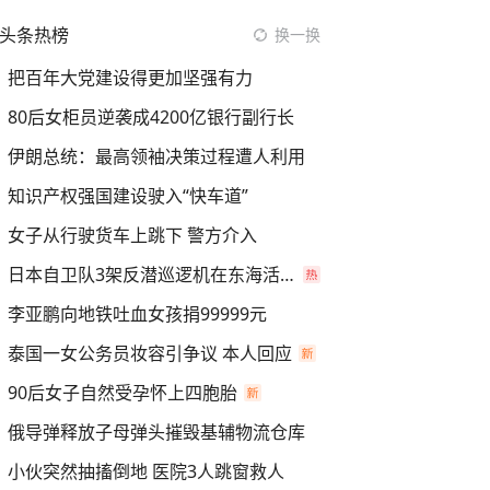
头条热榜
换一换
把百年大党建设得更加坚强有力
80后女柜员逆袭成4200亿银行副行长
伊朗总统：最高领袖决策过程遭人利用
知识产权强国建设驶入“快车道”
女子从行驶货车上跳下 警方介入
日本自卫队3架反潜巡逻机在东海活动
李亚鹏向地铁吐血女孩捐99999元
泰国一女公务员妆容引争议 本人回应
90后女子自然受孕怀上四胞胎
俄导弹释放子母弹头摧毁基辅物流仓库
小伙突然抽搐倒地 医院3人跳窗救人