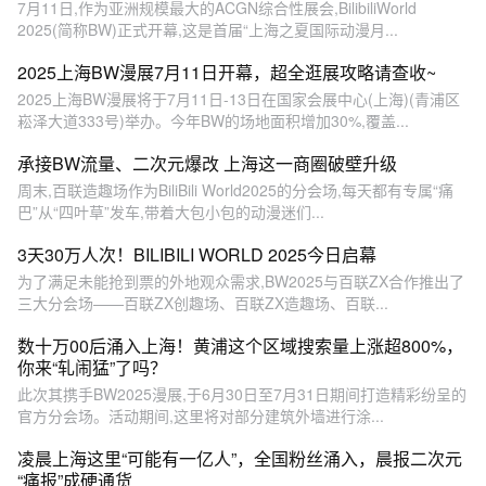
7月11日,作为亚洲规模最大的ACGN综合性展会,BilibiliWorld
2025(简称BW)正式开幕,这是首届“上海之夏国际动漫月...
2025上海BW漫展7月11日开幕，超全逛展攻略请查收~
2025上海BW漫展将于7月11日-13日在国家会展中心(上海)(青浦区
崧泽大道333号)举办。今年BW的场地面积增加30%,覆盖...
承接BW流量、二次元爆改 上海这一商圈破壁升级
周末,百联造趣场作为BiliBili World2025的分会场,每天都有专属“痛
巴”从“四叶草”发车,带着大包小包的动漫迷们...
3天30万人次！BILIBILI WORLD 2025今日启幕
为了满足未能抢到票的外地观众需求,BW2025与百联ZX合作推出了
三大分会场——百联ZX创趣场、百联ZX造趣场、百联...
数十万00后涌入上海！黄浦这个区域搜索量上涨超800%，
你来“轧闹猛”了吗？
此次其携手BW2025漫展,于6月30日至7月31日期间打造精彩纷呈的
官方分会场。活动期间,这里将对部分建筑外墙进行涂...
凌晨上海这里“可能有一亿人”，全国粉丝涌入，晨报二次元
“痛报”成硬通货