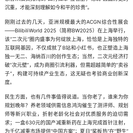
沉重，才能深刻理解如今和平的珍贵”。
刚刚过去的几天，亚洲规模最大的ACGN综合性展会
——BilibiliWorld 2025（简称BW2025）在上海举行，
该“二次元”圈内盛事为何绽放上海，恰恰是上海独特的
互联网基因，不仅成就了B站和小红书，也正塑造上海
独一无二、海纳百川的创作生态；当然，二次元经济打
破“次元壁”，成为商圈引流利器，但需超越简单的“卖谷
子”，构建可持续产业生态，这无疑也考验商业创新深
度。
民生方面，也有几件事值得说道。当你老了，谁来为你
规划晚年？养老领域供需信息鸿沟催生了测评师、规划
师等新兴职业，折射老龄化社会对优质服务的迫切需
求；一盒630元的国产减重新药在上海完成首针注射，
为千亿减重市场提供“中国方案”；夏日“桨板热”在“野生”