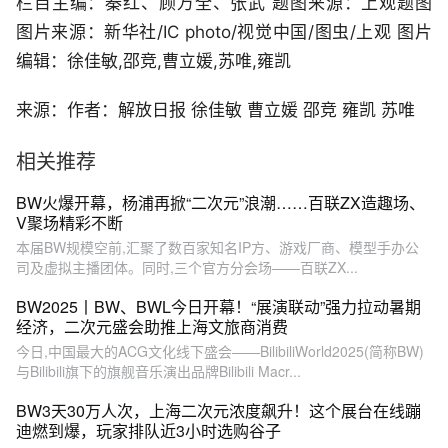
栏目主编：秦红、顾万全、张武 题图来源：上观题图
图片来源：新华社/IC photo/视觉中国/图虫/上观 图片
编辑：徐佳敏,邵竞,曹立媛,苏唯,雍凯
来源：作者：解放日报 徐佳敏 曹立媛 邵竞 雍凯 苏唯
相关推荐
BW火爆开幕，杨浦再掀“二次元”浪潮……百联ZX造趣场、
V聚场精彩不断
本届BW规模空前,汇聚了数百家知名IP方、游戏厂商、模型手办公
司及虚拟主播团体。同时,三个官方分会场——百联ZX...
BW2025丨BW、BWL今日开幕！“展演联动”强力拉动暑期
经济，二次元盛会助推上海文旅商消费
今日,中国最大的ACG文化线下盛会——BilibiliWorld2025(简称BW)
与Bilibili旗下的旗舰音乐演出品牌Bilibili Macr...
BW3天30万人次，上海二次元浓度飙升！这个展台在线蹦
迪燃到爆，玩家排队近3小时选购谷子