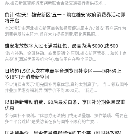
办,雄安新区智能城市创新联合会及交通银行提供技术...
倒计时2天！雄安新区“五一・购在雄安”政府消费券活动即
将开启
本次活动由河北雄安新区商务和投资促进局主办,“雄安”客户端作为
消费券发放主阵地,旨在大力提振消费,强化惠民服...
雄安发放数字人民币满减红包，最高为满 5000 减 500
“政府补贴、金融联动、商家促销”的原则,雄安新区管委... 和线上京
东渠道(满减优惠券组合包),每位用户在整个活动...
日均超1.5亿人次在电商平台浏览国补专区——国补遇上
“618”打开消费新空间
不少消费者表示“用完国补再享优惠,真的太划算了”。 当... 领取国补
并叠加优惠券福利后,到手价不到3000元。 “我还...
以旧换新带动消费，90后最爱白条，享国补分期免息双重
优惠
参与国补不顺利。“优惠券无法使用或无法叠加、操作繁琐、需要在
多个平台跳转”是受访者在参与国补不顺利的主要...
国补到手价，是今年最值得警惕的五个字（附国补攻略）