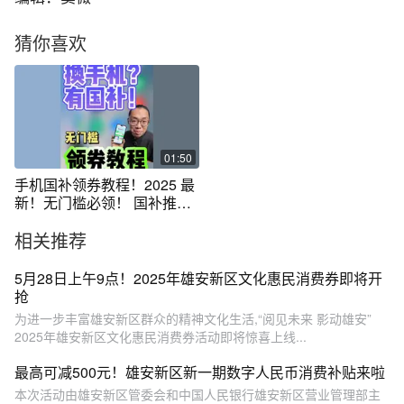
猜你喜欢
01:50
手机国补领券教程！2025 最
新！无门槛必领！ 国补推荐
使用拼多多，百亿补贴+国
相关推荐
补，双重羊毛薅到爽！ #政府
补贴 #百亿补贴 #国补 #数码
科技
5月28日上午9点！2025年雄安新区文化惠民消费券即将开
抢
为进一步丰富雄安新区群众的精神文化生活,“阅见未来 影动雄安”
2025年雄安新区文化惠民消费券活动即将惊喜上线...
最高可减500元！雄安新区新一期数字人民币消费补贴来啦
本次活动由雄安新区管委会和中国人民银行雄安新区营业管理部主