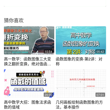
猜你喜欢
10:54
05:42
高一数学：函数图像三大变
函数图象的变换-第2讲：对
换之翻折变换，绝对值函数
称
的处理技巧！
20:30
07:01
高中数学大招：图象法求函
几何画板绘制函数图象的方
数的值域
法，基本操作