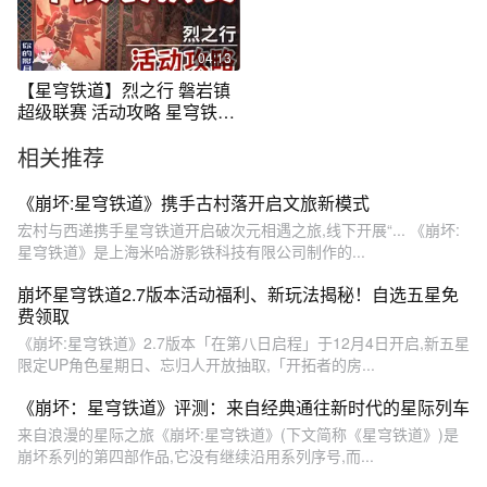
04:13
【星穹铁道】烈之行 磐岩镇
超级联赛 活动攻略 星穹铁道
1.5
相关推荐
《崩坏:星穹铁道》携手古村落开启文旅新模式
宏村与西递携手星穹铁道开启破次元相遇之旅,线下开展“... 《崩坏:
星穹铁道》是上海米哈游影铁科技有限公司制作的...
崩坏星穹铁道2.7版本活动福利、新玩法揭秘！自选五星免
费领取
《崩坏:星穹铁道》2.7版本「在第八日启程」于12月4日开启,新五星
限定UP角色星期日、忘归人开放抽取,「开拓者的房...
《崩坏：星穹铁道》评测：来自经典通往新时代的星际列车
来自浪漫的星际之旅《崩坏:星穹铁道》(下文简称《星穹铁道》)是
崩坏系列的第四部作品,它没有继续沿用系列序号,而...