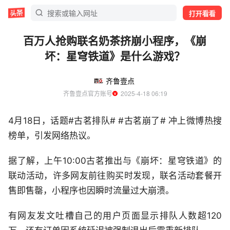
打开看看
百万人抢购联名奶茶挤崩小程序，《崩
坏：星穹铁道》是什么游戏？
齐鲁壹点
齐鲁壹点官方账号
  2025-4-18 06:19
4月18日，话题#古茗排队# #古茗崩了# 冲上微博热搜
榜单，引发网络热议。
据了解，上午10:00古茗推出与《崩坏：星穹铁道》的
联动活动，许多网友前往购买时发现，联名活动套餐开
售即售罄，小程序也因瞬时流量过大崩溃。
有网友发文吐槽自己的用户页面显示排队人数超120