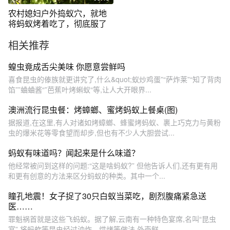
农村媳妇户外捣蚁穴，就地
将蚂蚁烤着吃了，彻底服了
相关推荐
蝗虫竟成舌尖美味 你愿意尝鲜吗
喜食昆虫的傣族就更讲究了,什么&quot;蚁炒鸡蛋”“萨炸莱”“知了背肉
馅””蛐蛐酱“”芭蕉叶烤蝌蚁“等,让人大开眼界...
澳洲流行昆虫餐：烤蟑螂、蜜烤蚂蚁上餐桌(图)
据报道,在这里,有人对诸如烤蟑螂、蜂蜜烤蚂蚁、裹上巧克力与黄粉
虫的爆米花等零食望而却步,但也有不少人大胆尝试...
蚂蚁有味道吗？闻起来是什么味道？
他经常被问到这样的问题:“这是啥蚂蚁?” 但他告诉人们,还有更有用
和更有创意的方法来区分蚂蚁的种类。其中一个...
瞳孔地震！女子捉了30只白蚁当菜吃，剧烈腹痛紧急送
医……
罪魁祸首就是这些飞蚂蚁。据了解,云南有一种特色宴席,名叫“昆虫
宴”,将蚂蚱等昆虫经过油炸、烘烤等做法,外壳鲜...