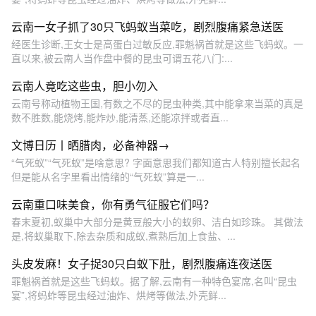
云南一女子抓了30只飞蚂蚁当菜吃，剧烈腹痛紧急送医
经医生诊断,王女士是高蛋白过敏反应,罪魁祸首就是这些飞蚂蚁。一
直以来,被云南人当作盘中餐的昆虫可谓五花八门:...
云南人竟吃这些虫，胆小勿入
云南号称动植物王国,有数之不尽的昆虫种类,其中能拿来当菜的真是
数不胜数,能烧烤,能炸炒,能清蒸,还能凉拌或者直...
文博日历丨晒腊肉，必备神器→
“气死蚁”“气死蚁”是啥意思? 字面意思我们都知道古人特别擅长起名
但是能从名字里看出情绪的“气死蚁”算是一...
云南重口味美食，你有勇气征服它们吗？
春末夏初,蚁巢中大部分是黄豆般大小的蚁卵、洁白如珍珠。 其做法
是,将蚁巢取下,除去杂质和成蚁,煮熟后加上食盐、...
头皮发麻！女子捉30只白蚁下肚，剧烈腹痛连夜送医
罪魁祸首就是这些飞蚂蚁。据了解,云南有一种特色宴席,名叫“昆虫
宴”,将蚂蚱等昆虫经过油炸、烘烤等做法,外壳鲜...