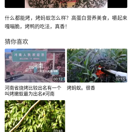
什么都能烤，烤蚂蚁怎么样？高蛋白营养美食，嚼起来
嘎嘣脆，烤鸭的吃法，真香！
猜你喜欢
00:12
02:15
河南省烧烤比较出名有一个
烤蚂蚁。很香
叫烤嫩蚁最为出名#河南
03:48