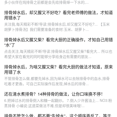
多小伙伴在炖排骨之前都是会先给排骨焯一下水的,...
排骨焯水后，却又腥又不好吃？看完老师傅的做法，才知道
用错水了
关注我,每天精彩不断!导读:排骨焯水后,却又腥又不好吃?... 【玉米
胡萝卜排骨汤】我们需要准备的食材:玉米、胡萝卜...
排骨焯水后又腥又柴？看完大厨的正确操作，才知自己用错
“水”了
点击关注,每天精彩不断!导读:排骨焯水后又腥又柴?看完大... 所以也
希望大家在看完的同时能够分享给身边有需要的朋友...
排骨焯水后，为啥又腥又柴？看完大厨的做法才知道，原来
用错了水
不管排骨怎么做,都要先焯水,因为焯水可以去除排骨中的血水,排骨
吃着才更香。可自己实际操作后发现,焯水后的排骨...
还在清水煮排骨？14种排骨的做法，让你口味换不停！
6.把焯过水的排骨倒入和糖一起翻炒。 7.倒入少许酱油上... NO3:粉
蒸排骨 小编说:这道菜做法不难,但是却很美味哦!...
排骨不管怎么做，都不要“先焯水”，这个顺序弄反了，等于