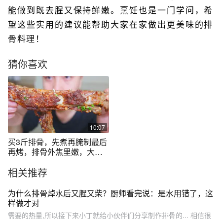
能做到既去腥又保持鲜嫩。烹饪也是一门学问，希
望这些实用的建议能帮助大家在家做出更美味的排
骨料理！
猜你喜欢
10:07
买3斤排骨，先煮再腌制最后
再烤，排骨外焦里嫩，大口
啃感觉真爽
相关推荐
为什么排骨焯水后又腥又柴？厨师看完说：是水用错了，这
样做才对
需要的热量,所以接下来小丁就给小伙伴们分享制作排骨的... 相信很