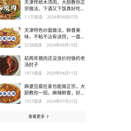
天津传统木须肉，大厨教你正
宗做法，下酒又下饭真好吃，
果...
1.1万
阅读
2024年08月07日
天津特色炒面做法，鲜香美
味，不粘不沾有诀窍，一盘都
不够吃！
3238
阅读
2024年08月15日
前两年猪肉还没涨价时做的老
汤肘子
1871
阅读
2020年04月11日
麻婆豆腐在家也能做正宗，大
厨教你一招，麻辣鲜香，好吃
又...
1527
阅读
2024年07月31日
查看更多