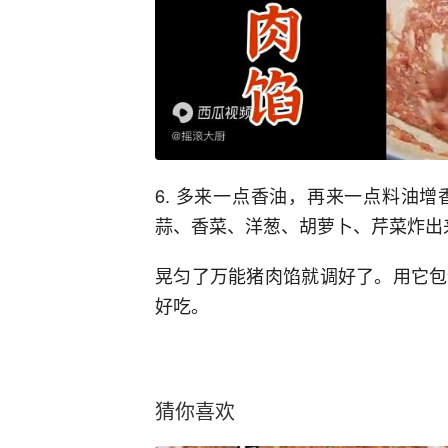
6. 多来一点香油，再来一点料油
蒜、香菜、洋葱、胡萝卜、芹菜炸出
晃匀了万能猪肉馅就调好了。用它包
好吃。
猜你喜欢