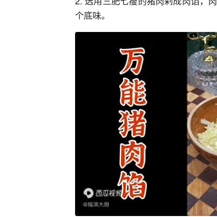
2. 选用三肥七瘦的猪肉剁成肉馅
个底味。