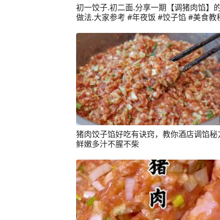
初一饺子.初二面.分享一期【调猪肉馅】
做法.大家参考 #年夜饭 #饺子馅 #美食教
音美食推荐官 #美食教程持续更新
猪肉饺子馅好吃有诀窍，教你酒店调馅秘
鲜嫩多汁不腥不柴