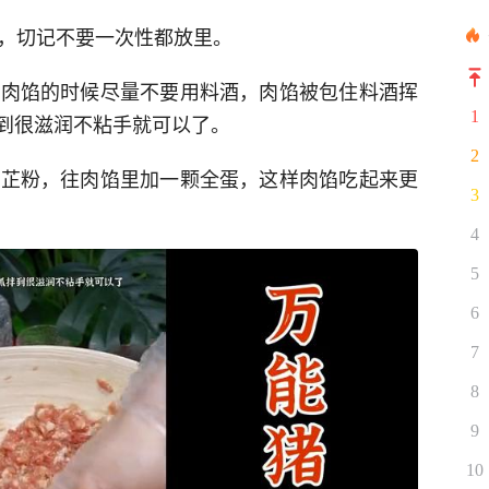
水，切记不要一次性都放里。
。调肉馅的时候尽量不要用料酒，肉馅被包住料酒挥
1
到很滋润不粘手就可以了。
2
点白芷粉，往肉馅里加一颗全蛋，这样肉馅吃起来更
3
4
5
6
7
8
9
10