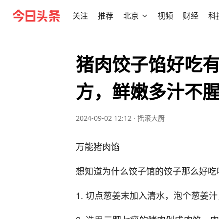
关注
推荐
北京
视频
财经
科
猪肉饺子馅好吃
方，鲜嫩多汁不
2024-09-02 12:12
·
摇滚大厨
万能猪肉馅
想知道为什么饺子馆的饺子那么好吃
1. 切点葱姜末加入清水，泡个葱姜