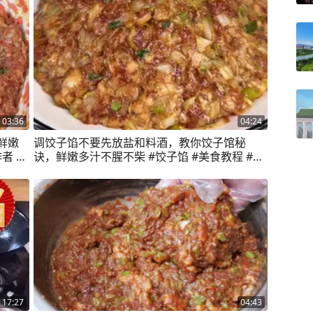
03:36
04:24
鲜嫩
调饺子馅不要先放盐和料酒，教你饺子馆秘
者 #
诀，鲜嫩多汁不腥不柴 #饺子馅 #美食教程 #包
嘎好吃
饺子 #猪肉馅 #纯手工制作美食
17:27
04:43