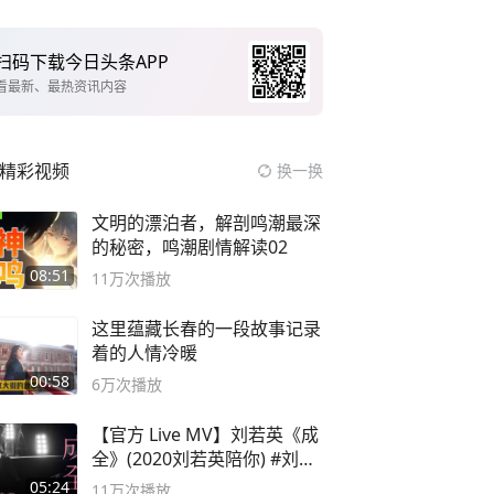
扫码下载今日头条APP
看最新、最热资讯内容
精彩视频
换一换
文明的漂泊者，解剖鸣潮最深
的秘密，鸣潮剧情解读02
08:51
11万
次播放
这里蕴藏长春的一段故事记录
着的人情冷暖
00:58
6万
次播放
【官方 Live MV】刘若英《成
全》(2020刘若英陪你) #刘若
英 #成全
05:24
11万
次播放