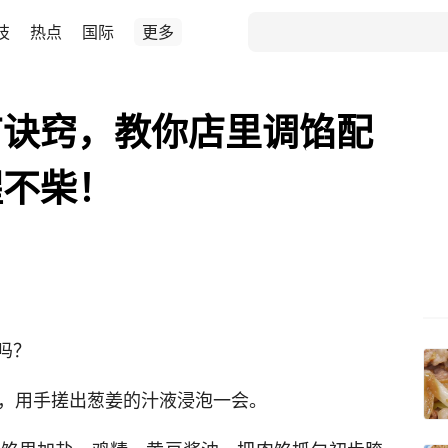
技
热点
国际
更多
有诀窍，教你店里调馅配
腥不柴！
吗？
汁，用手搓出葱姜的汁液浸泡一会。