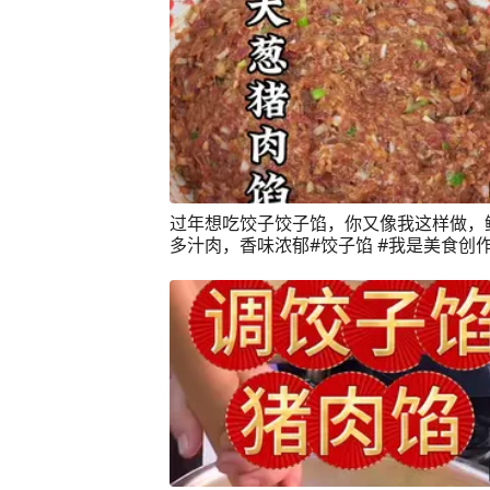
过年想吃饺子饺子馅，你又像我这样做，
多汁肉，香味浓郁#饺子馅 #我是美食创作
年夜饭菜单提前曝光了 #猪肉大葱馅 #嘎