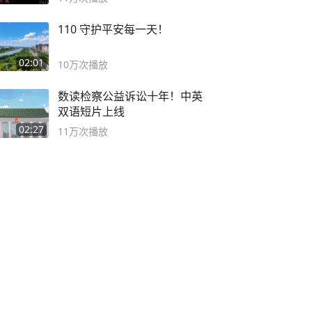
110 守护平安每一天！
02:01
10万
次播放
数读检察公益诉讼十年！中英
双语短片上线
02:27
11万
次播放