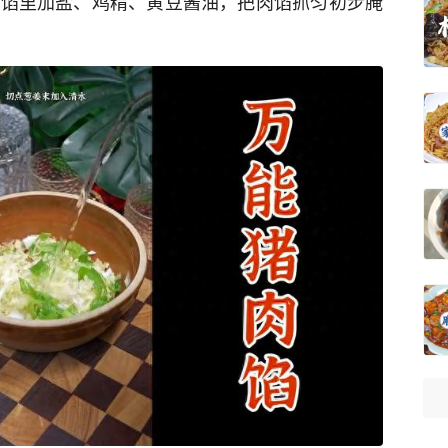
，肉馅里加盐、鸡精、黄豆酱油，把肉馅抓匀初步腌