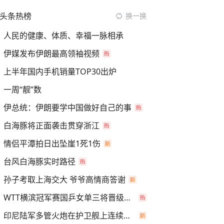
头条热榜
换一换
人民的健康、体质、幸福一脉相承
伊媒发布伊朗最高领袖视频
上半年国内手机销量TOP30出炉
一周“靓”数
伊总统：伊朗要学中国做好自己的事
白海豚将正面袭击贯穿浙江
情侣平潭拍日出坠崖1死1伤
台风白海豚实时路径
孙子考取上海交大 爷爷高情商答谢
WTT横滨冠军赛国乒女单三将晋级四强
印尼陆军多管火炮在护卫舰上连续开火