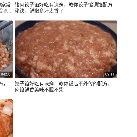
的家常
猪肉饺子馅好吃有诀窍，教你饺子馆调馅配方
程 #抖
秘诀，鲜嫩多汁太香了
04:50
09:11
方，
饺子馅好吃有诀窍，教你饭店不外传的配方，
肉馅鲜香美味不腥不柴