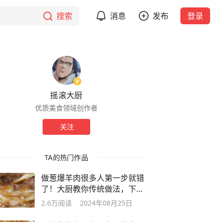
搜索
消息
发布
登录
摇滚大厨
优质美食领域创作者
关注
TA的热门作品
做葱爆羊肉很多人第一步就错
了！大厨教你传统做法，下酒
又下饭
2.6万
阅读
2024年08月25日