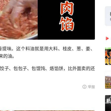
增香提味。这个料油就是用大料、桂皮、葱、姜、
来的油。
饺子、包包子、包馄饨、烙馅饼，比外面卖的还
举报