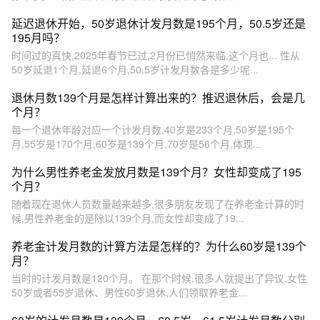
延迟退休开始，50岁退休计发月数是195个月，50.5岁还是
195月吗？
时间过的真快,2025年春节已过,2月份已悄然来临,这个月也... 性从
50岁延退1个月,延退6个月,50.5岁计发月数各是多少呢...
退休月数139个月是怎样计算出来的？推迟退休后，会是几
个月？
每一个退休年龄对应一个计发月数,40岁是233个月,50岁是195个
月,55岁是170个月,60岁是139个月,70岁是56个月,体现...
为什么男性养老金发放月数是139个月？女性却变成了195
个月？
随着现在退休人员数量越来越多,很多朋友发现了在养老金计算的时
候,男性养老金的是除以139个月,而女性却变成了19...
养老金计发月数的计算方法是怎样的？为什么60岁是139个
月？
当时的计发月数是120个月。 在那个时候,很多人就提出了异议,女性
50岁或者55岁退休、男性60岁退休,人们领取养老金...