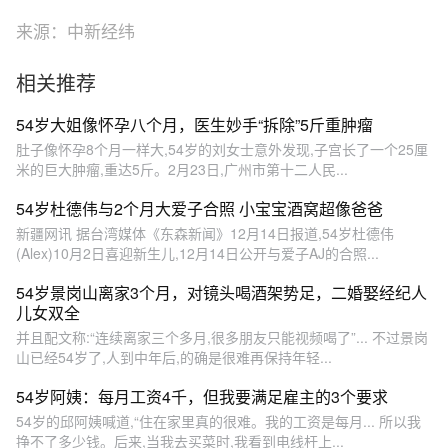
来源：中新经纬
相关推荐
54岁大姐像怀孕八个月，医生妙手“拆除”5斤重肿瘤
肚子像怀孕8个月一样大,54岁的刘女士意外发现,子宫长了一个25厘
米的巨大肿瘤,重达5斤。2月23日,广州市第十二人民...
54岁杜德伟与2个月大爱子合照 小宝宝酒窝超像爸爸
新疆网讯 据台湾媒体《东森新闻》12月14日报道,54岁杜德伟
(Alex)10月2日喜迎新生儿,12月14日公开与爱子AJ的合照...
54岁景岗山离家3个月，对镜头喝酒架势足，二婚娶经纪人
儿女双全
并且配文称:“连续离家三个多月,很多朋友只能视频喝了”... 不过景岗
山已经54岁了,人到中年后,的确是很难再保持年轻...
54岁阿姨：每月工资4千，但我要满足雇主的3个要求
54岁的邱阿姨喊道,“住在家里真的很难。我的工资是每月... 所以我
挣不了多少钱。后来,当我去买菜时,我看到电线杆上...