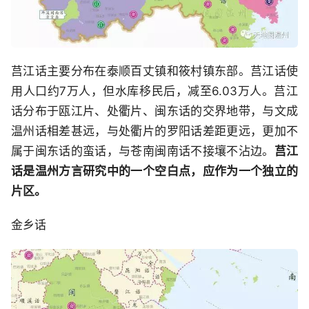
莒江话主要分布在泰顺百丈镇和筱村镇东部。莒江话使
用人口约7万人，但水库移民后，减至6.03万人。莒江
话分布于瓯江片、处衢片、闽东话的交界地带，与文成
温州话相差甚远，与处衢片的罗阳话差距更远，更加不
属于闽东话的蛮话，与苍南闽南话不接壤不沾边。
莒江
话是温州方言研究中的一个空白点，应作为一个独立的
片区。
金乡话