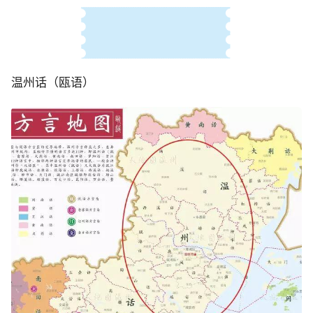
温州话（瓯语）