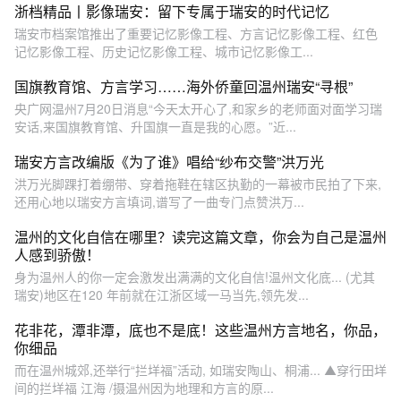
浙档精品丨影像瑞安：留下专属于瑞安的时代记忆
瑞安市档案馆推出了重要记忆影像工程、方言记忆影像工程、红色
记忆影像工程、历史记忆影像工程、城市记忆影像工...
国旗教育馆、方言学习……海外侨童回温州瑞安“寻根”
央广网温州7月20日消息“今天太开心了,和家乡的老师面对面学习瑞
安话,来国旗教育馆、升国旗一直是我的心愿。”近...
瑞安方言改编版《为了谁》唱给“纱布交警”洪万光
洪万光脚踝打着绷带、穿着拖鞋在辖区执勤的一幕被市民拍了下来,
还用心地以瑞安方言填词,谱写了一曲专门点赞洪万...
温州的文化自信在哪里？读完这篇文章，你会为自己是温州
人感到骄傲！
身为温州人的你一定会激发出满满的文化自信!温州文化底... (尤其
瑞安)地区在120 年前就在江浙区域一马当先,领先发...
花非花，潭非潭，底也不是底！这些温州方言地名，你品，
你细品
而在温州城郊,还举行“拦垟福”活动, 如瑞安陶山、桐浦... ▲穿行田垟
间的拦垟福 江海 /摄温州因为地理和方言的原...