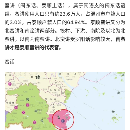
蛮讲（闽东话、泰顺土话），属于闽语支的闽东话语
组。蛮讲使用人口只有约23.6万人，占温州市户籍人口
的3.0%，占泰顺户籍人口的64.94%。泰顺蛮讲又分为
北蛮讲和南蛮讲两部分。筱村、下洪、南院及以北为北
蛮讲，以南为南蛮讲。北蛮讲受罗阳话影响较大，
南蛮
讲才是泰顺蛮讲的代表音
。
蛮话