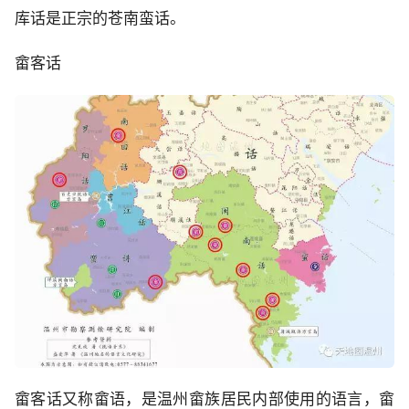
库话是正宗的苍南蛮话。
畲客话
畲客话又称畲语，是温州畲族居民内部使用的语言，畲