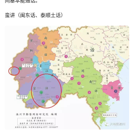
间基本能通话。
蛮讲（闽东话、泰顺土话）