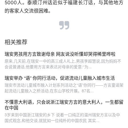
5000人。泰顺汀州话近似于福建长汀话，与其他地方
的客家人交流很困难。
相关推荐
瑞安男孩用方言致谢母亲 网友说没听懂却哭得稀里哗啦
原来,几天前,在瑞安一中的高三成人礼上,男孩李超慧说,因为妈妈不
会说普通话,他要用方言来表达对母亲的爱意:“为...
瑞安举办 “语” 你同行活动，促进流动儿童融入城市生活
瑞安市流动儿童城市融入计划系列活动之“语”你同行——方言童谣架
起流动儿童融入之桥活动,在东山学校开展。87名...
不懂意大利语，只会说浙江瑞安方言的意大利人，一生都留
在中国
3岁来到中国浙江瑞安的乡下 说着一口纯正的温州瑞安方言以及中
国式观念,和他交谈,就犹如一位纯朴的中国农民 其实...