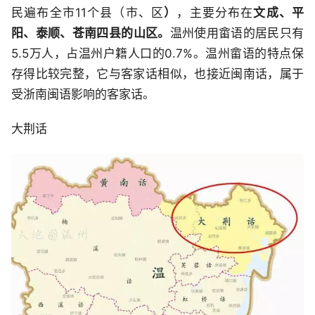
民遍布全市11个县（市、区
）
，主要分布在
文成、平
阳
、
泰顺
、
苍南
四县的山区。
温州使用畲语的居民只有
5.5万人，占温州户籍人口的0.7%。温州畲语的特点保
存得比较完整，它与客家话相似，也接近闽南话，属于
受浙南闽语影响的客家话。
大荆话