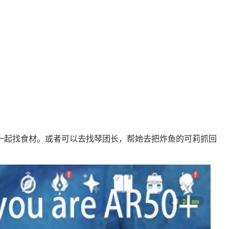
一起找食材。或者可以去找琴团长，帮她去把炸鱼的可莉抓回