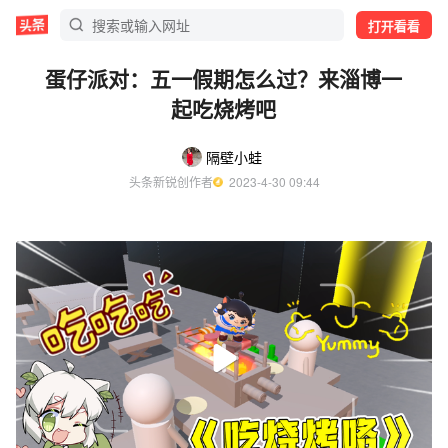
打开看看
蛋仔派对：五一假期怎么过？来淄博一
起吃烧烤吧
隔壁小蛙
头条新锐创作者
  2023-4-30 09:44