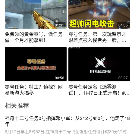
01:31
04:06
免费领的黄金零号，做任务
零号任务：第一次玩监察之
做一个月才能拿到！
眼差点被入侵者秀一脸，还
好队友是大腿
00:56
00:27
零号任务：特工？侦探？网
零号任务定名【迷雾测
易新游大揭秘！
试】，1月7日正式开启！#零
号任务
相关推荐
神舟十二号任务0号指挥邓小军：从212号到0号，他走了18
年
6月17日早上8时52分,在神舟十二号飞船发射任务倒计时30分钟时,