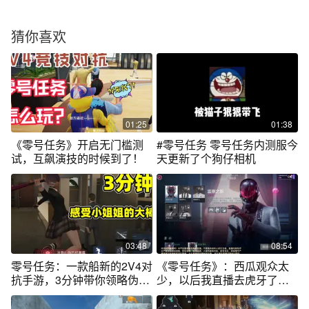
猜你喜欢
01:25
01:38
《零号任务》开启无门槛测
#零号任务 零号任务内测服今
试，互飙演技的时候到了！
天更新了个狗仔相机
03:48
08:54
零号任务：一款船新的2V4对
《零号任务》：西瓜观众太
抗手游，3分钟带你领略伪装
少，以后我直播去虎牙了视
潜行的魅力
频还是在西瓜