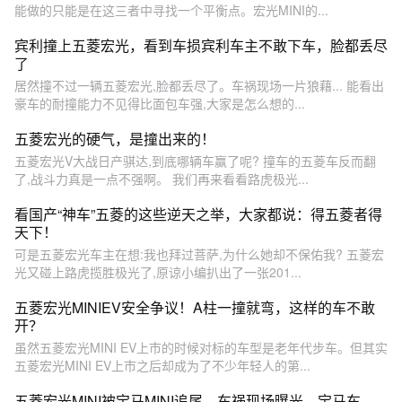
能做的只能是在这三者中寻找一个平衡点。宏光MINI的...
宾利撞上五菱宏光，看到车损宾利车主不敢下车，脸都丢尽
了
居然撞不过一辆五菱宏光,脸都丢尽了。车祸现场一片狼藉... 能看出
豪车的耐撞能力不见得比面包车强,大家是怎么想的...
五菱宏光的硬气，是撞出来的！
五菱宏光V大战日产骐达,到底哪辆车赢了呢? 撞车的五菱车反而翻
了,战斗力真是一点不强啊。 我们再来看看路虎极光...
看国产“神车”五菱的这些逆天之举，大家都说：得五菱者得
天下！
可是五菱宏光车主在想:我也拜过菩萨,为什么她却不保佑我? 五菱宏
光又碰上路虎揽胜极光了,原谅小编扒出了一张201...
五菱宏光MINIEV安全争议！A柱一撞就弯，这样的车不敢
开？
虽然五菱宏光MINI EV上市的时候对标的车型是老年代步车。但其实
五菱宏光MINI EV上市之后却成为了不少年轻人的第...
五菱宏光MINI被宝马MINI追尾，车祸现场曝光，宝马车