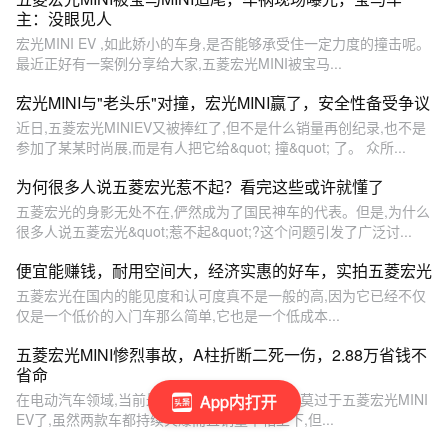
主：没眼见人
宏光MINI EV ,如此娇小的车身,是否能够承受住一定力度的撞击呢。
最近正好有一案例分享给大家,五菱宏光MINI被宝马...
宏光MINI与"老头乐"对撞，宏光MINI赢了，安全性备受争议
近日,五菱宏光MINIEV又被捧红了,但不是什么销量再创纪录,也不是
参加了某某时尚展,而是有人把它给&quot; 撞&quot; 了。 众所...
为何很多人说五菱宏光惹不起？看完这些或许就懂了
五菱宏光的身影无处不在,俨然成为了国民神车的代表。但是,为什么
很多人说五菱宏光&quot;惹不起&quot;?这个问题引发了广泛讨...
便宜能赚钱，耐用空间大，经济实惠的好车，实拍五菱宏光
五菱宏光在国内的能见度和认可度真不是一般的高,因为它已经不仅
仅是一个低价的入门车那么简单,它也是一个低成本...
五菱宏光MINI惨烈事故，A柱折断二死一伤，2.88万省钱不
省命
在电动汽车领域,当前最火的车型除了特斯拉外莫过于五菱宏光MINI
App内打开
EV了,虽然两款车都持续火爆而且销量不相上下,但...