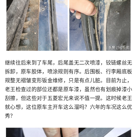
继续往后来到了车尾，后尾盖无二次喷漆，铰链螺丝无
拆卸，原车胶体，喷涂规则有序。后围板、行李厢底板
规整无褶皱变形钣金维修，只是有点儿脏。目前为止，
老王检查过的部位还都是原车漆，虽然也有划痕掉漆小
刮擦，但这些对于五菱宏光来说不值一提。这时候老王
就心想，这位原车主开车这么溜吗？六年的车况这么优
秀？