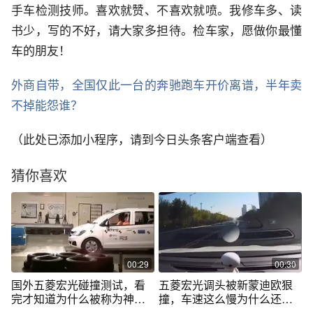
手车检测技师。喜欢就赞、不喜欢就喷。我修车多、读
书少，写的不好，请大家多担待。检车家，愿做你最懂
车的朋友！
外商自带，全国仅此一台的奔驰跑车开价离谱，半年卖
不掉能怨谁？
（此处已添加小程序，请到今日头条客户端查看）
猜你喜欢
00:29
00:30
国外五菱宏光碰撞测试，看
五菱宏光调头被新蒙迪欧狠
完才知道为什么被称为神
撞，车速这么慢为什么还能
车？
撞！