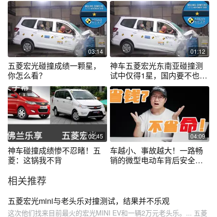
03:14
01:12
五菱宏光碰撞成绩一颗星，
神车五菱宏光东南亚碰撞测
你怎么看？
试中仅得1星，国内要不也撞
一下？
02:45
04:09
神车碰撞成绩惨不忍睹！五
车越小、事故越大！一路畅
菱：这锅我不背
销的微型电动车背后安全问
题令人发指
相关推荐
五菱宏光mini与老头乐对撞测试，结果并不乐观
这次他们找来目前最火的宏光MINI EV和一辆2万元老头乐。... 五菱