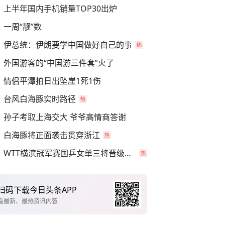
上半年国内手机销量TOP30出炉
一周“靓”数
伊总统：伊朗要学中国做好自己的事
外国游客的“中国游三件套”火了
情侣平潭拍日出坠崖1死1伤
台风白海豚实时路径
孙子考取上海交大 爷爷高情商答谢
白海豚将正面袭击贯穿浙江
WTT横滨冠军赛国乒女单三将晋级四强
扫码下载今日头条APP
看最新、最热资讯内容