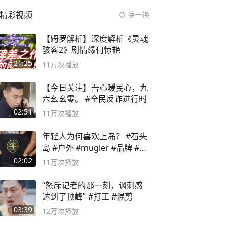
精彩视频
换一换
【姆罗解析】深度解析《灵魂
骇客2》剧情缘何惊艳
21:25
11万
次播放
【今日关注】吾心暖民心，九
六幺幺零。 #全民反诈进行时
02:51
11万
次播放
年轻人为何喜欢上岛？ #石头
岛 #户外 #mugler #品牌 #足
球流氓
02:02
11万
次播放
“怒斥记者的那一刻，讽刺感
达到了顶峰” #打工 #混剪
03:39
12万
次播放