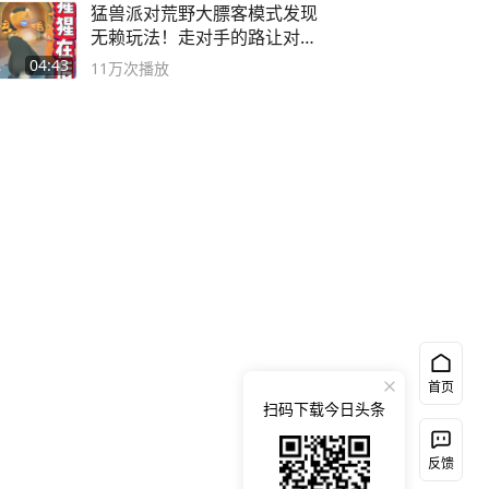
猛兽派对荒野大膘客模式发现
无赖玩法！走对手的路让对手
无路可走
04:43
11万
次播放
首页
扫码下载今日头条
反馈