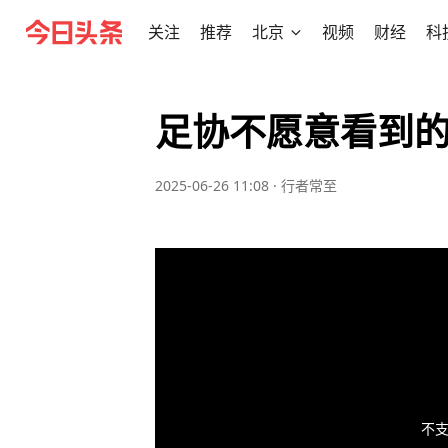
关注
推荐
北京
视频
财经
科
足协不愿意看到
2025-06-26 11:08
·
行者常至
不支