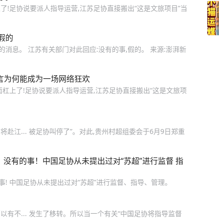
上了!足协说要派人指导运营,江苏足协直接搬出“这是文旅项目”当
假的
消息。 江苏有关部门对此回应:没有的事,假的。 来源:澎湃新
谣言为何能成为一场网络狂欢
面杠上了!足协说要派人指导运营,江苏足协直接搬出“这是文旅项
赴江... 被足协叫停了”。对此,贵州村超组委会于6月9日郑重
：没有的事！中国足协从未提出过对“苏超”进行监督 指
的事! 中国足协从未提出过对“苏超”进行监督、指导、管理。
以有不... 发生了移转。所以当一个有关“中国足协将指导监督