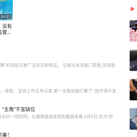
00:37
：没有
监督、
应
联赛”的消息引发广泛关注和热议。 记者从有关部门获悉,该消息
。绿茵... 足协工作五年以来,第一次电话被打爆了”,他不得不发
“主角”不宜缺位
相当长的一段时间。从媒体报道呈现的截图来看,6月5日,名为“砍
的事！