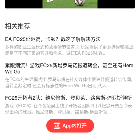
相关推荐
EA FC25延迟高，卡顿？戳这了解解决方法
多样的职业生涯模式和故事情节设置,为玩家提供了更多选择和挑战,
满足了不同玩家的喜好和需求。游玩EA FC25时,许...
紧跟潮流！游戏FC25新增罗马诺报道转会，甚至还有Here
We Go
在FC25的生涯模式中,罗马诺将在社交媒体中跟进并报道转会传闻,
当转会敲定时,还会有标志性的Here We Go出现,代入...
FC25开拓者2队：维尼修斯、登贝莱、路易斯-迪亚斯领衔
游戏《FC25》在今夜凌晨上线了开拓者团队2用以纪念开赛至今表
现出色的球员。维尼修斯、登贝莱、路易斯-迪亚斯领...
App内打开