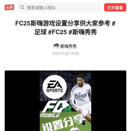
打开看看
FC25斯嗨游戏设置分享供大家参考 #
足球 #FC25 #斯嗨秀秀
斯嗨秀秀
2024-9-29 16:56