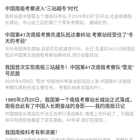
成的昆仑站主体建筑为钢结
构，工程的建筑面积为236平
中国南极考察进入“三站越冬”时代
方米，包括生活区和科研
秦岭站是中国第五个南极科考站,于2024年2月7日开站,也是继南极
区，可供15至20人进行夏季
长城站、中山站之后的第三个常年考察站。 据胡红桥...
科考。 4、泰山站：建成于
2014年2月8日，是中国第二
中国第41次南极考察先遣队抵达秦岭站 考察站经受住了“冬
个南极内陆夏季考察站。地
天的考验”
理坐标为南纬73°51′、东经
号科考船奔赴南极,目前仍在航渡进行中。近日,先遣队34人已经提前
76°58′，海拔高度2621米，
抵达中国第五座南极考察站秦岭站,进行设备启动、...
距离中山站直线距离520公
里，距离昆仑站距离715公
我国首次实现南极三站越冬！中国第41次南极考察队“雪龙”
里。 5、 5、秦岭站：于
号凯旋
2024年2月7日正式开站，是
2025年4月8日,“雪龙”号极地科考破冰船返回上海,中国第41次南极
中国第五个南极科考站，也
考察队顺利完成主要任务。 考察队由来自国内外1...
是新时代中国建立的第一个
常年考察站。位于南纬
1985年2月20日，我国第一个南极考察站长城站正式落成，
74°56′，东经163°42′，主体
南极自此有了中国人长期奋战的身影——我的南极日记
设计为南十字星造型。该站
建筑面积达到5244平方米，
中国南极长城站在乔治王岛举行落成典礼,南极上空升起了... 为我国
可容纳度夏队员80人，越冬
和平利用极地奠定了坚实基础。40年来,我们在南极...
队员30人。
我国南极科考有新进展！
中国第41次南极考察队 完成“环”国际合作计划航空调查... 考察队员