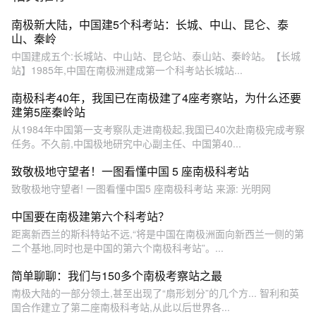
考站的简单介绍： 1、长城
站：建成于1985年2月20
南极新大陆，中国建5个科考站：长城、中山、昆仑、泰
日，位于西南极洲南设得兰
山、秦岭
群岛乔治王岛南部，地理坐
中国建成五个:长城站、中山站、昆仑站、泰山站、秦岭站。【长城
标为南纬62°12'59"、西经
站】1985年,中国在南极洲建成第一个科考站长城站...
58°57'52"。站区平均海拔高
度10米，距北京17501.949
南极科考40年，我国已在南极建了4座考察站，为什么还要
千米。长城站现已初具规
建第5座秦岭站
模，有各种建筑25座，建筑
从1984年中国第一支考察队走进南极起,我国已40次赴南极完成考察
面积4200平方米。 2、中山
任务。不久前,中国极地研究中心副主任、中国第40...
站：建成于1989年2月26
日，位于东南极大陆拉斯曼
致敬极地守望者！一图看懂中国 5 座南极科考站
丘陵，地理坐标为南纬
致敬极地守望者! 一图看懂中国5 座南极科考站 来源: 光明网
69°22'24"、东经76°22'40"。
经过多次扩建，截至2023年
中国要在南极建第六个科考站？
已拥有19座大型建筑，建筑
面积达8500平方米，包括办
距离新西兰的斯科特站不远,“将是中国在南极洲面向新西兰一侧的第
公楼、宿舍楼、气象观测
二个基地,同时也是中国的第六个南极科考站”。...
楼、科研楼和文体娱乐楼
简单聊聊：我们与150多个南极考察站之最
等。 3、昆仑站：于2009年
1月27日在南极内陆冰盖的最
南极大陆的一部分领土,甚至出现了“扇形划分”的几个方... 智利和英
高点冰穹A地区落成，目前建
国合作建立了第二座南极科考站,从此以后世界各...