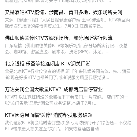
又是酒吧KTV疫情，涉南昌、莆田多地，娱乐场所关闭
来源:【健康时报】(人民日报健康客户端 王卓)涉酒吧、KTV等室内
密闭娱乐场所的疫情再度发生。7月9日,江西省南昌...
佛山顺德关停KTV等娱乐场所，部分场所实行限流
广东疫情【佛山顺德关停KTV等娱乐场所 ,部分场所实行限... 夜总
会、咖啡馆、密室逃脱、剧本杀、洗浴(SPA)、沐足、...
北京钱柜 乐圣等接连闭店 KTV迎关门潮
曾是北京KTV行业佼佼者的钱柜,近半年来陆续关闭首体、雍... 消费
者:现在好多KTV也都关门了,或者说服务质量我感觉没...
万达关闭全国大歌星KTV？成都两店暂停营业
KTV前,以往霓虹绚烂的歌城拉下了卷帘门,一片寂静。 店门前的一
张“关门告示”显示:“因公司业务调整,本店于7月1...
KTV因隐患面临“关停” 消防帮扶服务破题
我们这家KTV将会临时查封整改,多亏消防部门开了‘绿色通... 不仅给
KTV带来更大损失甚至“关门”。 如果恢复酒店自动...