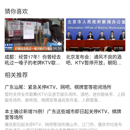
猜你喜欢
04:50
01:00
成都：经营17年！你曾经去
北京发布会：通风不良的酒
吼过一嗓子的老牌KTV歇业
吧、KTV暂停开放，朝阳全
了…
区酒吧停业
相关推荐
广东汕尾：紧急关停KTV、网吧、棋牌室等密闭场所
暂时关停全市歌舞(KTV)及游艺娱乐场所、酒吧、迷你歌咏亭、上网
服务场所、麻将馆、棋牌室等通风条件差、人群聚集...
本土确诊新增75例！广东这些城市即日起关停KTV、棋牌
室等场所
肇庆即日起关停KTV、网吧等场所佛山市、江门市、肇庆市均发布
最新通告,从即日起暂时关停全市歌舞娱乐场所(KTV)、...