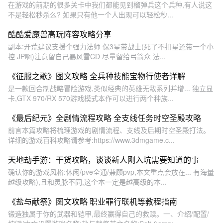
在游戏的前期的很多关卡中我们都能见到榴弹兵这个兵种,有人说这
不是轻松秒杀么? 如果只有他一个人出现可以轻松秒...
酷酷爱魔兽高玩阵容攻略分享
副本:开荒建议支援个强力法师 保3星带战士(死了不扣星还带一个小
控 JP啊)注意留自己暴风雪CD 尽量留给弓箭众 法...
《征服之歌》图文攻略 全兵种技能宝物行使者详解
是一款回合制战略冒险游戏,类似经典的英雄无敌系列并增... 独立显
卡,GTX 970/RX 570游戏模式本作可以进行两个种族...
《最后纪元》全剧情流程攻略 全支线任务时空圣殿攻略
前言本篇攻略将梳理游戏的剧情流程、支线及后期时空圣殿打法。
详细的游戏百科攻略请参考:https://www.3dmgame.c...
天地劫手游：干货攻略，谈谈新人刚入坑需要知道的事
确认你的游戏风格:休闲/pve全通/兼顾pvp,本文重点会放在... 有海量
越级攻略),且和灵脉不同,这个本一定是越高级的本...
《盐与献祭》图文攻略 职业罪行联机等教程指南
锻造独属于你的武器和铠甲,最终赢得自己的救赎。一、介绍/配置/