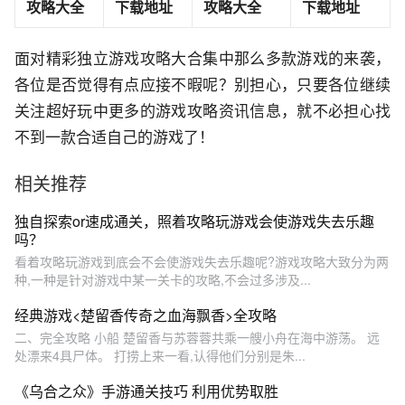
攻略大全
下载地址
攻略大全
下载地址
面对精彩独立游戏攻略大合集中那么多款游戏的来袭，
各位是否觉得有点应接不暇呢？别担心，只要各位继续
关注超好玩中更多的游戏攻略资讯信息，就不必担心找
不到一款合适自己的游戏了！
相关推荐
独自探索or速成通关，照着攻略玩游戏会使游戏失去乐趣
吗？
看着攻略玩游戏到底会不会使游戏失去乐趣呢?游戏攻略大致分为两
种,一种是针对游戏中某一关卡的攻略,不会过多涉及...
经典游戏<楚留香传奇之血海飘香>全攻略
二、完全攻略 小船 楚留香与苏蓉蓉共乘一艘小舟在海中游荡。 远
处漂来4具尸体。 打捞上来一看,认得他们分别是朱...
《乌合之众》手游通关技巧 利用优势取胜