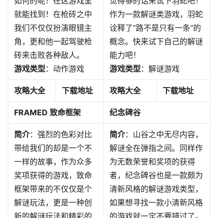
如何的呢？在这游戏里
觉得够的话来试下羽蛇吧！
就能找到！在枪砖之中
作为一款解谜类游戏，羽蛇
我们不仅仅扮演眼镜主
诠释了“路不是只有一条”的
角，更和他一起驾驶枪
概念。快来试下自己的解谜
砖来击败各种敌人。
能力吧！
游戏类型
：动作游戏
游戏类型
：解谜游戏
攻略大全
下载地址
攻略大全
下载地址
FRAMED 致命框架
纪念碑谷
简介
：强烈的色彩对比
简介
：山谷之中无尽内容，
带给我们的却是一个不
解谜全在弹指之间。同样作
一样的故事，作为众多
为无数荣誉和奖项的获得
奖项获得的游戏，致命
者，纪念碑谷也是一款颇为
框架带来的不仅仅是个
清新风格的解谜游戏类型，
解谜玩法，更是一种创
如果想寻找一款小清新风格
新的解谜玩法和精彩的
的游戏就一定不要错过了。