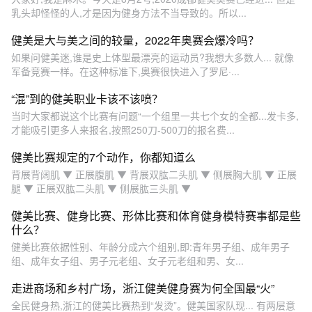
乳头却怪怪的人,才是因为健身方法不当导致的。所以...
健美是大与美之间的较量，2022年奥赛会爆冷吗？
如果问健美迷,谁是史上体型最漂亮的运动员?我想大多数人... 就像
军备竞赛一样。在这种标准下,奥赛很快进入了罗尼·...
“混”到的健美职业卡该不该喷？
当时大家都说这个比赛有问题“一个组里一共七个女的全都...发卡多,
才能吸引更多人来报名,按照250刀-500刀的报名费...
健美比赛规定的7个动作，你都知道么
背展背阔肌 ▼ 正展腹肌 ▼ 背展双肱二头肌 ▼ 侧展胸大肌 ▼ 正展
腿 ▼ 正展双肱二头肌 ▼ 侧展肱三头肌 ▼
健美比赛、健身比赛、形体比赛和体育健身模特赛事都是些
什么？
健美比赛依据性别、年龄分成六个组别,即:青年男子组、成年男子
组、成年女子组、男子元老组、女子元老组和男、女...
走进商场和乡村广场，浙江健美健身赛为何全国最“火”
全民健身热,浙江的健美比赛热到“发烫”。健美国家队现... 有两层意