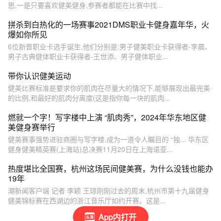
思,一是只要喜欢健美健身,参赛者都能在比赛中找...
拼杀到白热化的一场赛事2021DMS职业卡健身嘉年华，火
爆如你所见
6位新晋职业卡选手诞生,他们分别是:男子健美职业卡获得者-李晨、
男子古典健体职业卡获得者-王世添、男子健体职业...
带你认识健美运动
健美比赛标准是要求你的肌肉在尽量大的情况下,能够展现出最完美
的比例,和最好的肌肉分离度(这是指你每一块的肌肉...
燃就一个字！写字楼中上演 “肌肉秀”，2024年华东地区健
美健身赛举行
健美赛事强势进驻商圈与写字楼,成为一道令人瞩目的 “独... 华东区
健身健美精英赛(上海站)总决赛11月20日在上海诺亚...
热度堪比全国赛，杭州这场民间健美赛，为什么没钱也能办
19年
潮新闻客户端 记者 李颖 王琼刚刚过去的周末,杭州市第十九届健身
健美锦标赛在西湖边的浙江音乐厅如约开赛。这是...
App内打开