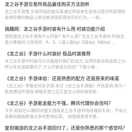
龙之谷手游交易所商品最佳购买方法剖析
龙之谷手游里,交易所指的是玩家通过将自身在游戏过程中所获得的
各种珍稀的物品上架出售进而获得龙币的行为。一般...
搞趣网：龙之谷手游时装有什么用 时装功能介绍
想知道龙之谷手游有什么时装? 有什么用? 在龙之谷手游中,时装也
是分等级的,分别有B、A、S、L级,L级&gt; S级&gt; A级&gt; ...
《龙之谷》手游什么时装好 极品时装推荐
龙之谷手游中时装可以大幅提升我们的战力,当然时装也有品质之分,
所以有谷迷就要问了,什么时装会比较好! 下面小编...
《龙之谷》手游体验：还是熟悉的配方 还是原来的味道
《龙之谷》将推出同名手游,本日《龙之谷手游版》开启首测,将为一
款老牌动作游戏,移植手游之后又是怎么样的表现呢...
《龙之谷》手游氪金能力不强，腾讯代理你会信吗？
今天,姑姑在CJ期间对盛大游戏龙之谷手游市场经理邱天进... 不会让
装备和服装数值过多的影响玩家。 他强调游戏中更...
复刻端游的龙之谷手游回归了，还是你熟悉的那个感觉吗？