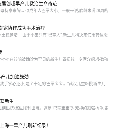
医院屡创超早产儿救治生命奇迹
母特意来院... 似成年人巴掌大小。一般来说,胎龄未满28周的
科专家协作成功手术治疗
稳步增... 由于小宝只有“巴掌大”,新生儿科决定使用转运暖
转
掌宝宝”在该院被确诊为罕见的新生儿胃扭转。专家介绍,多数孩
早产儿加油鼓劲
比我手掌心还小,是个十足的‘巴掌宝宝’。”武汉儿童医院新生儿
重获新生
,达到出院标准,顺利出院。这是“巴掌宝宝”对死神的顽强抗争,更
，上海一早产儿刷新纪录！