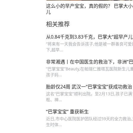
这么小的早产宝宝，真的假的？ 巴掌大
儿
相关推荐
从0.84千克到3.83千克，巴掌大“超早
“将来有一天我会告诉孩子,他是被一群善良可爱的
下,超早...
非常湘遇丨在中国医生的救治下，非洲“巴
“巴掌宝宝”Beauty,在帕瑞仁雅塔瓦医院新生
孩子妈...
胎龄仅24周 武汉一“巴掌宝宝”获成功救治
这名“巴掌宝宝”顺利出院。至2月13日,孩子已满1
枢、神...
“巴掌宝宝” 重获新生
近日,市中心医院医护团队经过59天的全力救治
生时体...