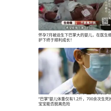
怀孕7月被迫生下巴掌大的婴儿，在医生
护下终于顺利成长！
“巴掌”婴儿体重仅有1.2斤，700余次生
宝宝能否脱离危险