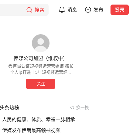
搜索
消息
发布
登录
传媒公司加盟（维权中）
😎巨量认证短视频运营营销师 ️擅长
个人ip打造｜5年短视频运营经验
🧐用心分享起号技巧+短视频实操经
关注
验
头条热榜
换一换
人民的健康、体质、幸福一脉相承
伊媒发布伊朗最高领袖视频