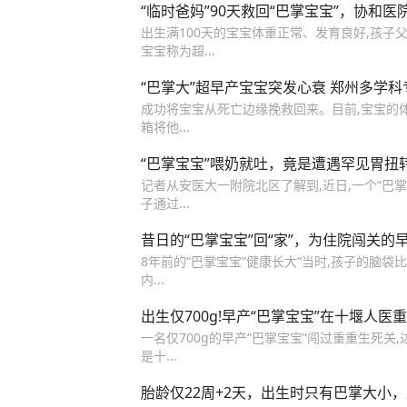
“临时爸妈”90天救回“巴掌宝宝”，协和
出生满100天的宝宝体重正常、发育良好,孩子父
宝宝称为超...
“巴掌大”超早产宝宝突发心衰 郑州多学
成功将宝宝从死亡边缘挽救回来。目前,宝宝的体重
箱将他...
“巴掌宝宝”喂奶就吐，竟是遭遇罕见胃扭
记者从安医大一附院北区了解到,近日,一个“巴
子通过...
昔日的“巴掌宝宝”回“家”，为住院闯关的
8年前的“巴掌宝宝”健康长大“当时,孩子的脑袋
内...
出生仅700g!早产“巴掌宝宝”在十堰人医
一名仅700g的早产“巴掌宝宝”闯过重重生死关
是十...
胎龄仅22周+2天，出生时只有巴掌大小