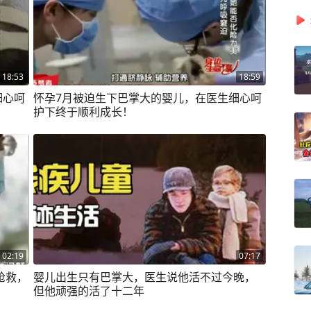
18:53
18:59
细心呵
怀孕7月被迫生下巴掌大的婴儿，在医生细心呵
护下终于顺利成长！
02:19
07:17
死抢救，
婴儿出生只有巴掌大，医生说他活不过今晚，
但他顽强的活了十二年