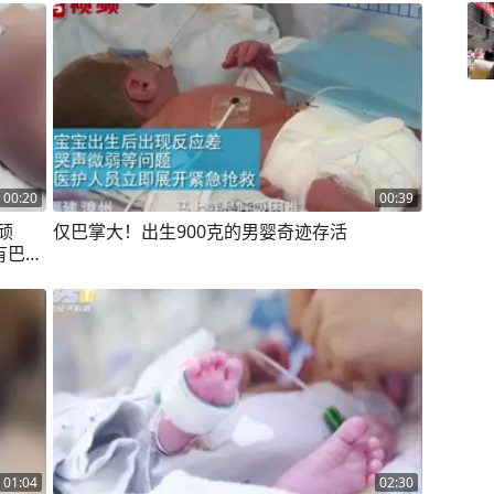
00:20
00:39
顽
仅巴掌大！出生900克的男婴奇迹存活
1.1
01:04
02:30