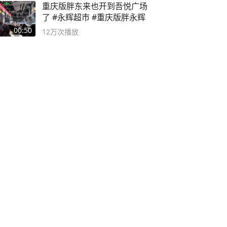
重庆版胖东来也开到吾悦广场
了 #永辉超市 #重庆版胖永辉
00:50
12万
次播放