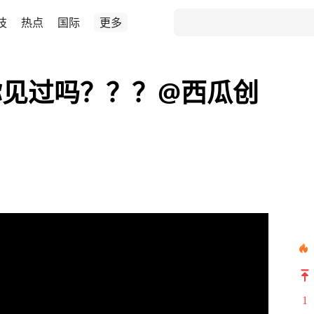
技
热点
国际
更多
你见过吗？？？@西瓜创
1