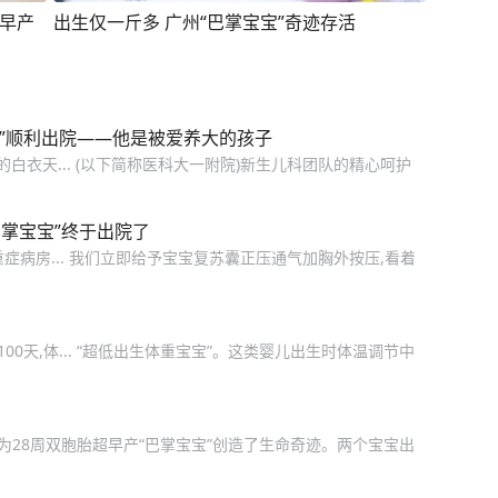
小早产
出生仅一斤多 广州“巴掌宝宝”奇迹存活
产儿”顺利出院——他是被爱养大的孩子
白衣天... (以下简称医科大一附院)新生儿科团队的精心呵护
掌宝宝”终于出院了
儿重症病房... 我们立即给予宝宝复苏囊正压通气加胸外按压,看着
00天,体... “超低出生体重宝宝”。这类婴儿出生时体温调节中
,为28周双胞胎超早产“巴掌宝宝”创造了生命奇迹。两个宝宝出