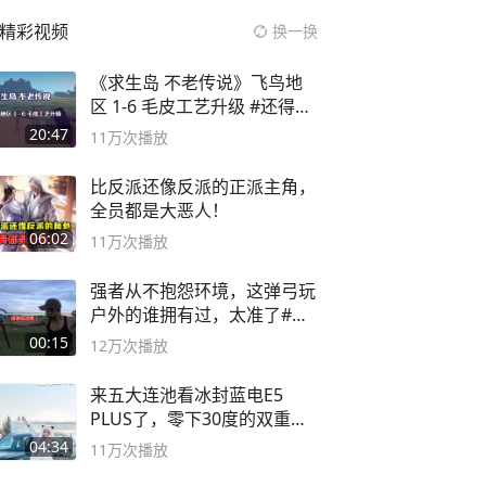
精彩视频
换一换
《求生岛 不老传说》飞鸟地
区 1-6 毛皮工艺升级 #还得是
主机大作
20:47
11万
次播放
比反派还像反派的正派主角，
全员都是大恶人！
06:02
11万
次播放
强者从不抱怨环境，这弹弓玩
户外的谁拥有过，太准了#弹
弓#户外
00:15
12万
次播放
来五大连池看冰封蓝电E5
PLUS了，零下30度的双重冰
封40小时全录
04:34
11万
次播放