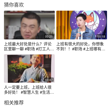
猜你喜欢
00:25
00:18
上班最大好处是什么？评论
上班有很大的好处，你想象
区里聊一聊 #职场 #打工人 #
不到！！#职场 #上班哪有不
内容过于真实
疯的 #打工人如何调整心态 #
职场干货 #白雪单口喜剧
01:47
人一定要上班，上班给人很
多好处！ #智慧人生 #生活感
悟 #提升自己 #修心修行 #人
相关推荐
生忠告