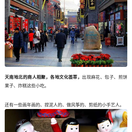
天南地北的商人相聚，各地文化荟萃，
出现麻花、包子、煎饼
果子、炸糕这些小吃。
还有一些画年画的、捏泥人的、做风筝的、剪纸的小手艺人。