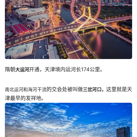
隋朝
开通，天津境内运河长174公里。
大运河
的交会处被叫做
这里就是天
南北运河和海河干流
三岔河口，
津最早的发祥地。