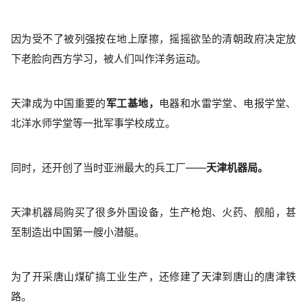
因为受不了被列强按在地上摩擦，摇摇欲坠的清朝政府决定放
下老脸向西方学习，被人们叫作洋务运动。
天津成为中国重要的
军工基地，
电器和水雷学堂、电报学堂、
北洋水师学堂等一批军事学校成立。
同时，还开创了当时亚洲最大的兵工厂——
天津机器局。
天津机器局购买了很多外国设备，生产枪炮、火药、舰船，甚
至制造出中国第一艘小潜艇。
为了开采唐山煤矿搞工业生产，还修建了天津到唐山的唐津铁
路。