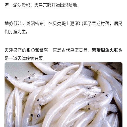
海，泥沙淤积，天津东部开始出现陆地。
地势低洼，湖沼密布，在贝壳堤上逐渐出现了早期村落，居民
们打渔为生。
天津盛产的银鱼和紫蟹一直是古代皇室贡品，
紫蟹银鱼火锅
也
是一道天津传统名菜。