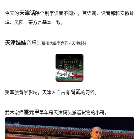
天津话
今天的
除个别字读音不同外，其语调、读音都和安徽蚌
埠、凤阳一带方言基本一致。
天津娃娃
音乐：
摇滚大鼓李亮节 - 天津娃娃
尚武
受军旅背景影响，天津人自古有
的习俗。
霍元甲
武术宗师
早年是天津码头搬运货物的小哥。