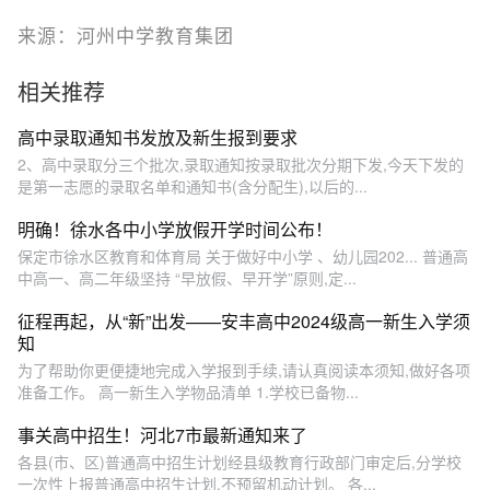
来源：河州中学教育集团
相关推荐
高中录取通知书发放及新生报到要求
2、高中录取分三个批次,录取通知按录取批次分期下发,今天下发的
是第一志愿的录取名单和通知书(含分配生),以后的...
明确！徐水各中小学放假开学时间公布！
保定市徐水区教育和体育局 关于做好中小学 、幼儿园202... 普通高
中高一、高二年级坚持 “早放假、早开学”原则,定...
征程再起，从“新”出发——安丰高中2024级高一新生入学须
知
为了帮助你更便捷地完成入学报到手续,请认真阅读本须知,做好各项
准备工作。 高一新生入学物品清单 1.学校已备物...
事关高中招生！河北7市最新通知来了
各县(市、区)普通高中招生计划经县级教育行政部门审定后,分学校
一次性上报普通高中招生计划,不预留机动计划。 各...