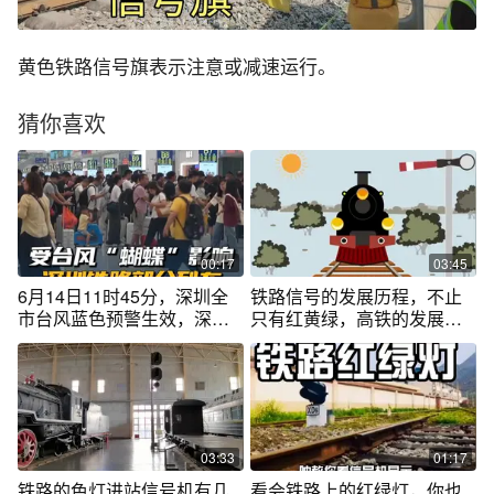
黄色铁路信号旗表示注意或减速运行。
猜你喜欢
00:17
03:45
6月14日11时45分，深圳全
铁路信号的发展历程，不止
市台风蓝色预警生效，深圳
只有红黄绿，高铁的发展让
市分区暴雨黄色预警信号生
信号灯隐身了
效。为确保旅客列车运行安
全，#深圳铁路 部分列车停
运、变更运行区段。#深圳天
气
03:33
01:17
铁路的色灯进站信号机有几
看会铁路上的红绿灯，你也