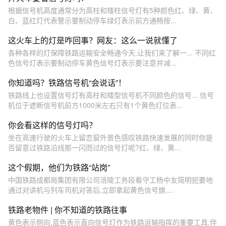
根据信号机高度通常分为高柱和矮柱信号灯有5种颜色红、绿、黄、
白、蓝红灯代表警示要制动停车绿灯表示前方通畅按...
这火车上的灯是咋回事？网友：这么一说就懂了
各种各样的灯保障铁路运输安全畅通今天,让我们来了解一... 不同红
色信号灯表示要制动停车黄色信号灯表示要注意并减...
你知道吗？铁路信号机“会说话”！
铁路线上也设置信号灯有高柱和矮型信号机不同颜色的信号... 信号
机位于遮断信号机前方1000米左右只有1个黄色灯位表...
你会看这样的信号灯吗？
坐在高速行驶的火车上留恋窗外景色感叹铁路快速发展的同时你是
否留意过铁路沿线那一闪而过的信号灯呢?红、绿、黄...
这个假期，他们为铁路“站岗”
中国铁路成都局集团有限公司涪陵工务段看守工杨中友简明扼要地
通过对讲机与列车司机对答后,立即拿起黄色信号旗,...
铁路老物件 | 你不知道的铁路往事
黄色表示侧向,蓝色表示直向信号灯作为铁路运输指挥的重要工具,伴