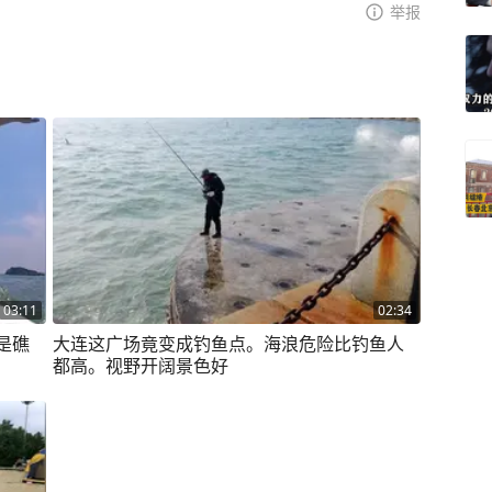
举报
03:11
02:34
是礁
大连这广场竟变成钓鱼点。海浪危险比钓鱼人
都高。视野开阔景色好