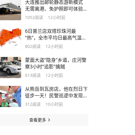
大连推出邮轮静态游新模式
无需离港、免护照即可体验海
上微度假
1052
阅读
12小时前
6日普兰店双塔珍珠河最
“热”，全市平均日最高气温上
升1.6℃
802
阅读
12小时前
蒙面大盗“隐身”乡道，庄河警
察3小时“追影”擒贼
613
阅读
12小时前
从熊岳到瓦房店，他在烈日下
徒步一天！民警巡逻中发现真
相
312
阅读
10小时前
查看更多