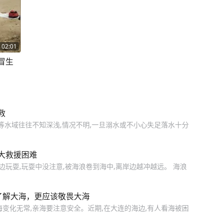
02:01
冒生
救
等水域往往不知深浅,情况不明,一旦溺水或不小心失足落水十分
大救援困难
边玩耍,玩耍中没注意,被海浪卷到海中,离岸边越冲越远。 海浪
了解大海，更应该敬畏大海
变化无常,亲海要注意安全。近期,在大连的海边,有人看海被困