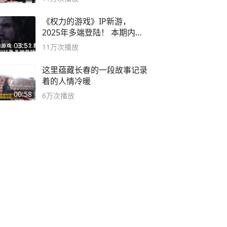
《权力的游戏》IP新游，
2025年多端登陆！ 本期内容
概要
03:51
11万
次播放
这里蕴藏长春的一段故事记录
着的人情冷暖
00:58
6万
次播放