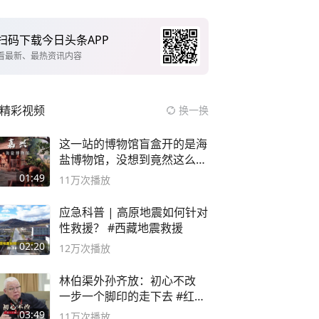
扫码下载今日头条APP
看最新、最热资讯内容
精彩视频
换一换
这一站的博物馆盲盒开的是海
盐博物馆，没想到竟然这么好
逛！
01:49
11万
次播放
应急科普 | 高原地震如何针对
性救援？ #西藏地震救援
02:20
12万
次播放
林伯渠外孙齐放：初心不改
一步一个脚印的走下去 #红船
论坛
03:49
11万
次播放