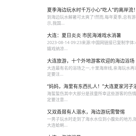
夏季海边玩水时千万小心“吃人”的离岸流
到海边玩水解暑可太爽了!然而,每年夏季,总有
示,我国...
大连：夏日炎炎 市民海滩戏水消暑
2023-08-14 09:23来源:中国网链接已复制
嬉戏纳凉...
大连旅游，十个外地游客欢迎的海边浴场
大连最有名的浴场之一,十里海岸线,亲海玩水再
定要注...
“妈妈，海里有东西扎人！”大连夏家河子
海蜇蜇伤其中大部分是孩童所幸这些游客的伤
定要注意...
又双叒叕有人溺水，海边游玩需警惕
一男子玩水时走到了海水水位到小腹处的地方,随后
大连蛤蜊...