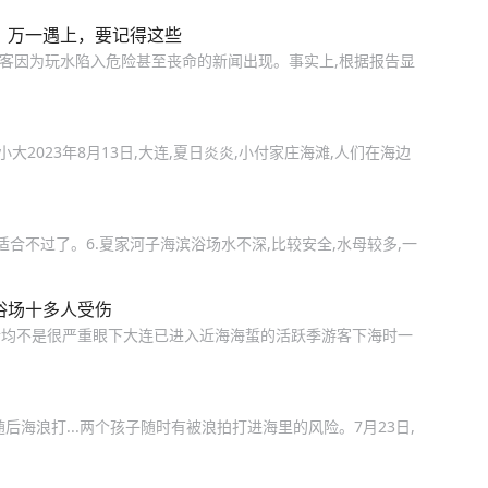
！万一遇上，要记得这些
游客因为玩水陷入危险甚至丧命的新闻出现。事实上,根据报告显
字体:小大2023年8月13日,大连,夏日炎炎,小付家庄海滩,人们在海边
适合不过了。6.夏家河子海滨浴场水不深,比较安全,水母较多,一
浴场十多人受伤
情均不是很严重眼下大连已进入近海海蜇的活跃季游客下海时一
海浪打...两个孩子随时有被浪拍打进海里的风险。7月23日,