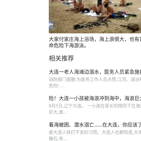
大家付家庄海上浴场，海上浪很大，也有
命危险下海游泳。
相关推荐
大连一老人海滩边溺水，医务人员紧急施
消防部门提醒:为医务工作人员点赞,江河、湖泊
危险! ...
险！大连一小孩被海浪冲到海中，海浪巨
8月5日,辽宁大连。 一小孩在家长的陪同下在海
巨大,救...
看海被困、潜水溺亡……在大连，你应该
是大连人铁打不变的习惯。大连人也都知道,大海
礁石,有...