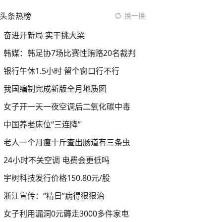
头条热榜
换一换
奋进开新局 实干挑大梁
韩媒：韩足协7场比赛性贿赂20名裁判
银行午休1.5小时 留个窗口行不行
我国编制完成新版全月地质图
女子开一天一夜空调后二氧化碳中毒
中国养老床位“三连降”
老人一个月瘦十斤查出肠道有三条虫
24小时不关空调 电费会更低吗
宇树科技发行价格150.80元/股
浙江宣传：“精日”病得狠狠治
女子利用漏洞0元薅走3000多件家电