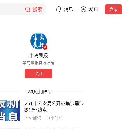
搜索
消息
发布
登录
半岛晨报
半岛晨报官方账号
关注
TA的热门作品
大连市公安局公开征集涉黑涉
恶犯罪线索
1952
阅读
11小时前