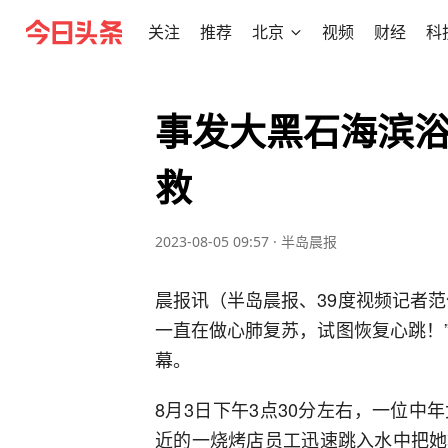
关注
推荐
北京
视频
财经
科
事发大黑石海滨浴
救
2023-08-05 09:57
·
半岛晨报
晨报讯（半岛晨报、39度视频记者
一直在做心肺复苏，试图恢复心跳！
幕。
8月3日下午3点30分左右，一位
近的一烧烤店员工迅速跳入水中把她