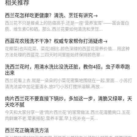
相关推荐
西兰花怎样吃更健康？清洗、烹饪有讲究→
西兰花不只是餐桌上的防癌高手,还是一座“营养宝库”——富含蛋白
质、维生素C和硒。那么,西兰花要如何清洗和烹饪...
西蓝花农残洗不干净？权威专家帮你打消疑虑→
花椰菜(也叫花菜、菜花)相比,颜色深绿的西蓝花营养价值... 用这种
方法处理的西蓝花,三四天时间里能始终保持颜色翠...
洗西兰花时，用清水洗比没洗还脏，教你4招，虫子乖乖跑
出来
西兰花看上去,就是一朵朵的小菜花密集地围绕在一起,里面... 小苏打
清洗法盆中加足量清水,放2勺小苏打搅拌溶解,再放...
肉片西兰花不要直接下锅炒，多加这一步，清脆又绿翠，天
天吃不腻
今天和大家分享一道“肉片西兰花”的家常做法,西兰花清脆爽口,五花
肉鲜嫩不老,荤素搭配,营养丰富,早上吃补充一天...
西兰花正确清洗方法