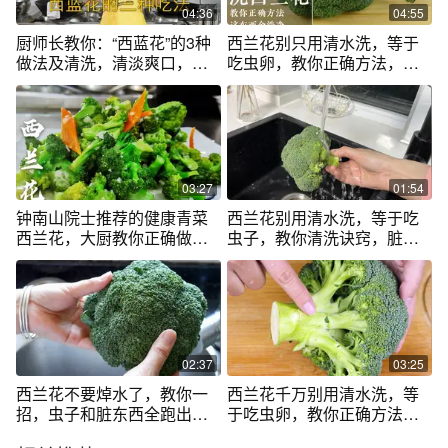
04:36
04:55
厨师长教你：“西蓝花”的3种
西兰花别只用清水洗，等于
做法及清洗，清淡爽口，操
吃虫卵，教你正确方法，脏
作简单
东西全洗净
03:27
01:54
钟南山院士推荐的健康青菜
西兰花别用清水洗，等于吃
西兰花，大厨教你正确做
虫子，教你清洗诀窍，脏东
法，越吃越健康
西全去除
02:37
03:25
西兰花不要焯水了，教你一
西兰花千万别用清水洗，等
招，虫子和脏东西全跑出
于吃虫卵，教你正确方法，
来，简单实用
脏东西都洗净