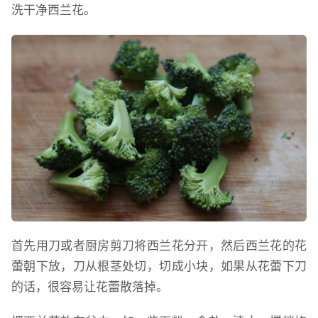
洗干净西兰花。
首先用刀或者厨房剪刀将西兰花分开，然后西兰花的花
蕾朝下放，刀从根茎处切，切成小块，如果从花蕾下刀
的话，很容易让花蕾散落掉。