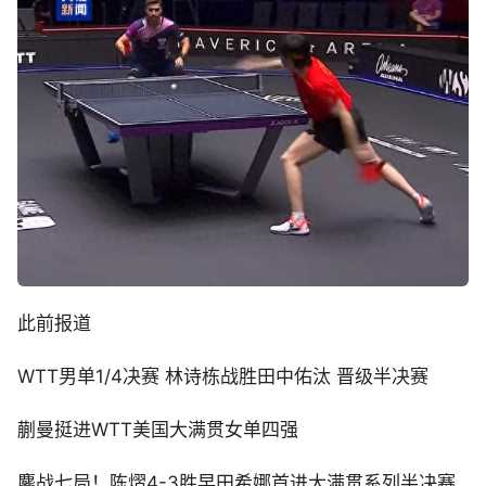
此前报道
WTT男单1/4决赛 林诗栋战胜田中佑汰 晋级半决赛
蒯曼挺进WTT美国大满贯女单四强
鏖战七局！陈熠4-3胜早田希娜首进大满贯系列半决赛