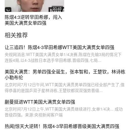
00:45
陈熠4:3逆转早田希娜，闯入
美国大满贯女单四强
相关推荐
让三追四！陈熠4-3早田希娜WTT美国大满贯女单四强
央视网消息:WTT美国大满贯女单1/4决赛,陈熠在先输3局的情况下
连扳4局,以4-3战胜日本选手早田希娜,晋级四强,七局...
美国大满贯：男单四强全诞生，张本智和，王楚钦，林诗栋
小勒布伦
北京时间7月12日午间,WTT美国大满贯男单四强已经全部产生了,值
得恭喜的是国乒双子星林诗栋,王楚钦都双双强势晋级...
蒯曼挺进WTT美国大满贯女单四强
北京时间7月12日上午,WTT美国大满贯继续进行,女单1/4决... 成功
晋级四强。来源:央视新闻客户端
热闻|惊天大逆转！陈熠4-3早田希娜晋级美国大满贯四强