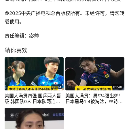
©2025中央广播电视总台版权所有。未经许可，请勿转
载使用。
责任编辑：宓帅
猜你喜欢
06:14
01:40
美国大满贯四强:国乒两人晋
美国大满贯：男单4强出炉！
级 韩国队0人 日本队两连败
日本黑马1-4被淘汰，林诗栋
朱雨玲晋级
强势晋级！