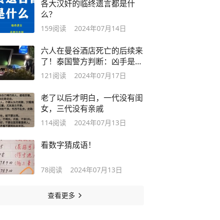
各大汉奸的临终遗言都是什
么？
159
阅读
2024年07月14日
六人在曼谷酒店死亡的后续来
了！泰国警方判断：凶手是其
中一人
121
阅读
2024年07月17日
老了以后才明白，一代没有闺
女，三代没有亲戚
114
阅读
2024年07月13日
看数字猜成语！
78
阅读
2024年07月13日
查看更多