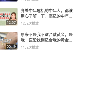
身处中年危机的中年人，都该
用心了解一下，高适的中年逆
袭之路
12:57
12万
次播放
原来不是我不适合戴黄金，是
我一直没找到适合我的黄金
😭
00:49
11万
次播放