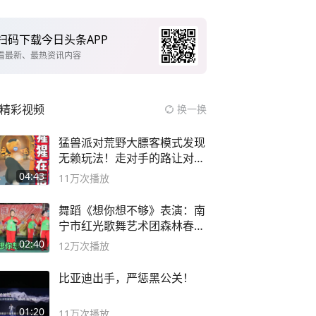
扫码下载今日头条APP
看最新、最热资讯内容
精彩视频
换一换
猛兽派对荒野大膘客模式发现
无赖玩法！走对手的路让对手
无路可走
04:43
11万
次播放
舞蹈《想你想不够》表演：南
宁市红光歌舞艺术团森林春红
舞蹈队。
02:40
12万
次播放
比亚迪出手，严惩黑公关！
01:20
11万
次播放