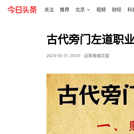
关注
推荐
北京
视频
财经
科
古代旁门左道职
2024-05-31 20:07
·
运筹帷幄花猫