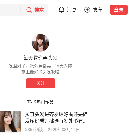
搜索
消息
发布
登录
每天教你弄头发
发型对了，怎么穿都美，每天为你
献上最好的头发攻略
关注
TA的热门作品
拉直头发是齐发尾好看还是碎
发尾好看？挑选直发外形有教
程全解
5865
阅读
2020年08月12日