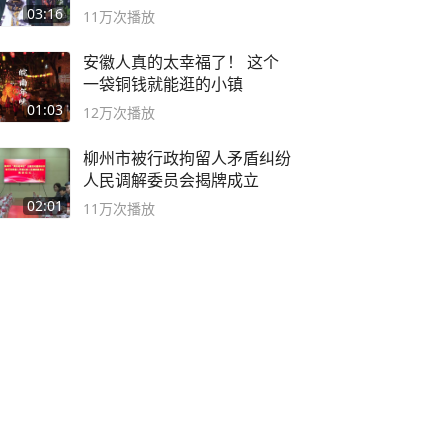
二团
03:16
11万
次播放
安徽人真的太幸福了！ 这个
一袋铜钱就能逛的小镇
01:03
12万
次播放
柳州市被行政拘留人矛盾纠纷
人民调解委员会揭牌成立
02:01
11万
次播放