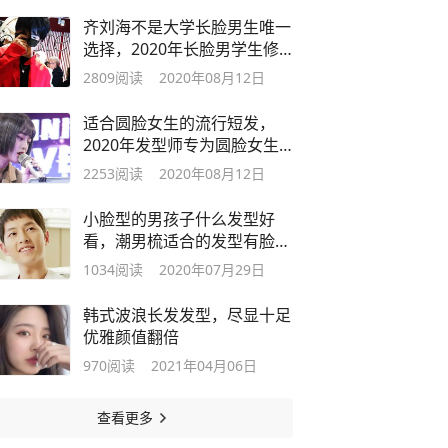
齐刘海不是大学长脸男生唯一
选择，2020年长脸男学生修
颜百变刘海
2809
阅读
2020年08月12日
适合圆脸女生的流行短发，
2020年发型师专为圆脸女生
设计的短发
2253
阅读
2020年08月12日
小脸型的男孩子什么发型好
看，潮男梳适合的发型有脸型
在不用愁
1034
阅读
2020年07月29日
韩式波浪长发发型，尽显十足
优雅颜值翻倍
970
阅读
2021年04月06日
查看更多