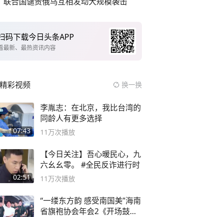
联合国谴责俄乌互相发动大规模袭击
扫码下载今日头条APP
看最新、最热资讯内容
精彩视频
换一换
李胤志：在北京，我比台湾的
同龄人有更多选择
07:43
11万
次播放
【今日关注】吾心暖民心，九
六幺幺零。 #全民反诈进行时
02:51
11万
次播放
“一缕东方韵 感受南国美”海南
省旗袍协会年会2《开场鼓》