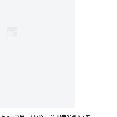
，注意不要直接一下扯掉，尽量顺着发圈拆下来。