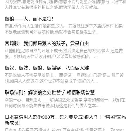
因为狼群,总是能够拥有我们所意想不到的能量,它们愿意与... 狼性和
人性其实有着很多的相似之处,跟狼学做人,今天就和...
做狼——人，而不是狼！
而且,他作为人生活在狼群里,这从一开始就注定了矛盾的存在,如果
不是老虎谢利可汗要吃掉他,他就不会与狼群发生矛...
宫崎骏：我们都是狼人的孩子，爱是自由
让他们在足够自然的环境下成长,然后决定自己的将来,做人,还是做
狼。 姐姐雨天性活泼开朗,但弟弟雪却敏感孤僻。 ...
做奴，做妓，做狼，做媒婆，八面做人难
不是说做人不需要明辨是非。 而是说,一旦摆出自己是“是... 我们设
想,如果人人都遵守,这个世界不就变成了“美好的人...
职场法则：解读狼之处世哲学 领悟职场智慧
众狼一心、自知之明……解读狼之处世哲学,学着如何做一... 我们在
任何时候都不能失去忠诚,因为这是我们的做人之本...
日本离谱男人怒砸300万，只为变身成“狼人”？！“兽圈”又添
新成员！
日本30多岁男子不想做人,花200万变身成“狗”?!竟然还上... Zeppet