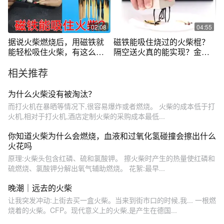
02:08
04:55
据说火柴燃烧后，用磁铁就
磁铁能吸住烧过的火柴棍？
能轻松吸住火柴，有这么神
隔空送火真的能实现？金属
奇？
加热会消磁？
相关推荐
为什么火柴没有被淘汰？
而打火机在暴晒等情况下,很容易爆炸或者燃烧。 火柴的成本低于打
火机,相对于打火机,酒店定制火柴的采购成本最低...
你知道火柴为什么会燃烧，血液和过氧化氢碰撞会擦出什么
火花吗
原理:火柴头包含红磷、硫和氯酸钾。 擦火柴时产生的热量使红磷和
硫燃烧、氯酸钾分解出氧气辅助燃烧。 花絮:最早...
晚潮｜远去的火柴
让我突发冲动:上街去买一盒火柴。当来到街市口的时候,我... 一根燃
烧着的火柴。CFP。现代意义上的火柴,是产生在德国...