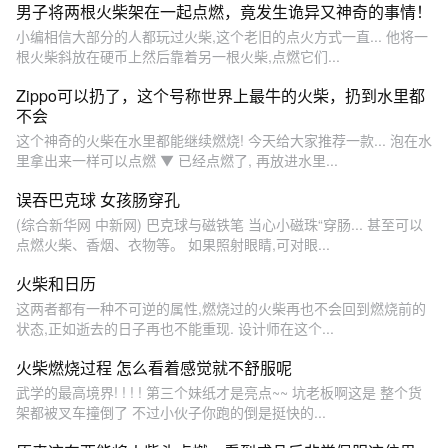
男子将两根火柴架在一起点燃，竟发生诡异又神奇的事情！
小编相信大部分的人都玩过火柴,这个老旧的点火方式一直... 他将一
根火柴斜放在硬币上然后靠着另一根火柴,点燃它们...
Zippo可以扔了，这个号称世界上最牛的火柴，扔到水里都
不会
这个神奇的火柴在水里都能继续燃烧! 今天给大家推荐一款... 泡在水
里拿出来一样可以点燃 ▼ 已经点燃了, 再放进水里...
误吞巴克球 女孩肠穿孔
(综合新华网 中新网) 巴克球与磁铁笔 当心小磁珠“穿肠... 甚至可以
点燃火柴、香烟、衣物等。 如果照射眼睛,可对眼...
火柴和日历
这两者都有一种不可逆的属性,燃烧过的火柴再也不会回到燃烧前的
状态,正如逝去的日子再也不能重现. 设计师在这个...
火柴燃烧过程 怎么看着感觉就不舒服呢
武学的最高境界! ! ! ! 第三个妹纸才是亮点~~ 坑老板啊这是 整个货
架都被叉车撞倒了 不过小伙子你跑的倒是挺快的...