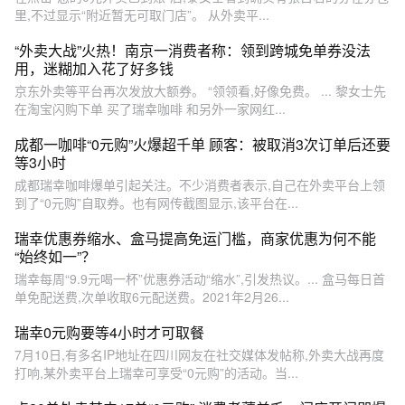
里,不过显示“附近暂无可取门店”。 从外卖平...
“外卖大战”火热！南京一消费者称：领到跨城免单券没法
用，迷糊加入花了好多钱
京东外卖等平台再次发放大额券。 “领领看,好像免费。 ... 黎女士先
在淘宝闪购下单 买了瑞幸咖啡 和另外一家网红...
成都一咖啡“0元购”火爆超千单 顾客：被取消3次订单后还要
等3小时
成都瑞幸咖啡爆单引起关注。不少消费者表示,自己在外卖平台上领
到了“0元购”自取券。也有网传截图显示,该平台在...
瑞幸优惠券缩水、盒马提高免运门槛，商家优惠为何不能
“始终如一”？
瑞幸每周“9.9元喝一杯”优惠券活动“缩水”,引发热议。... 盒马每日首
单免配送费,次单收取6元配送费。2021年2月26...
瑞幸0元购要等4小时才可取餐
7月10日,有多名IP地址在四川网友在社交媒体发帖称,外卖大战再度
打响,某外卖平台上瑞幸可享受“0元购”的活动。当...