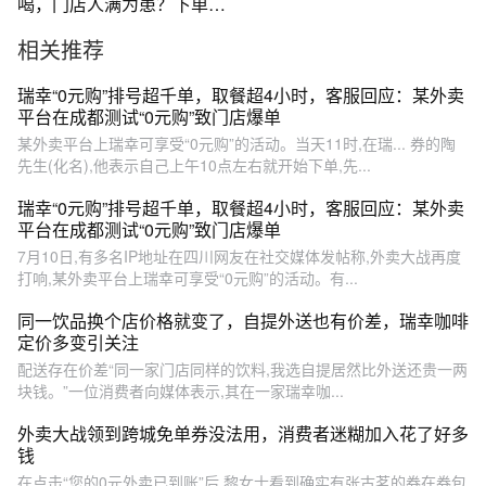
喝，门店人满为患？下单系
统繁忙？
相关推荐
瑞幸“0元购”排号超千单，取餐超4小时，客服回应：某外卖
平台在成都测试“0元购”致门店爆单
某外卖平台上瑞幸可享受“0元购”的活动。当天11时,在瑞... 券的陶
先生(化名),他表示自己上午10点左右就开始下单,先...
瑞幸“0元购”排号超千单，取餐超4小时，客服回应：某外卖
平台在成都测试“0元购”致门店爆单
7月10日,有多名IP地址在四川网友在社交媒体发帖称,外卖大战再度
打响,某外卖平台上瑞幸可享受“0元购”的活动。有...
同一饮品换个店价格就变了，自提外送也有价差，瑞幸咖啡
定价多变引关注
配送存在价差“同一家门店同样的饮料,我选自提居然比外送还贵一两
块钱。”一位消费者向媒体表示,其在一家瑞幸咖...
外卖大战领到跨城免单券没法用，消费者迷糊加入花了好多
钱
在点击“您的0元外卖已到账”后,黎女士看到确实有张古茗的券在券包