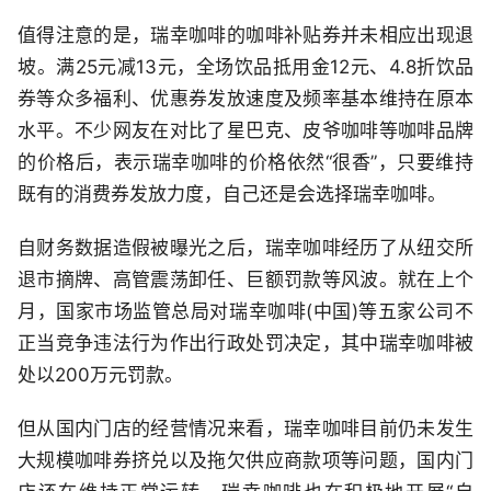
值得注意的是，瑞幸咖啡的咖啡补贴券并未相应出现退
坡。满25元减13元，全场饮品抵用金12元、4.8折饮品
券等众多福利、优惠券发放速度及频率基本维持在原本
水平。不少网友在对比了星巴克、皮爷咖啡等咖啡品牌
的价格后，表示瑞幸咖啡的价格依然“很香”，只要维持
既有的消费券发放力度，自己还是会选择瑞幸咖啡。
自财务数据造假被曝光之后，瑞幸咖啡经历了从纽交所
退市摘牌、高管震荡卸任、巨额罚款等风波。就在上个
月，国家市场监管总局对瑞幸咖啡(中国)等五家公司不
正当竞争违法行为作出行政处罚决定，其中瑞幸咖啡被
处以200万元罚款。
但从国内门店的经营情况来看，瑞幸咖啡目前仍未发生
大规模咖啡券挤兑以及拖欠供应商款项等问题，国内门