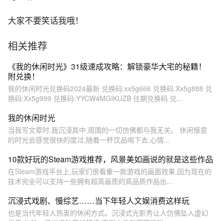
大家不要笑话我哦！
相关推荐
《我的休闲时光》31级速成攻略：解锁豪华大宅的秘籍！
附兑换！
我的休闲时光兑换码2024最新 兑换码:xx5g666 兑换码:Xx5g888 兑
换码:Xx5g999 兑换码:YYCW4MGIKUZB 往期兑换码 兑...
我的休闲时光
当我写文章时,我沉浸其中,周围的一切仿佛都与我无关。 休闲惬意
的时光会感觉很快的度过,随着一杯饮品喝下去,心情...
10款好玩的Steam游戏推荐，风景美如画说的就是这些作品
在Steam游戏平台上,玩家们很看重一款游戏的画面效果,因为现在的
技术完全可以支持一些拥有超高画质的高品质作品出...
沉浸式戏剧、慢综艺……当下年轻人文娱消费这样玩
也是当代年轻人热衷的休闲方式。沉浸式光影秀让人仿佛坠入虚幻