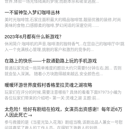
世界,体验一场光怪陆离的梦境;而剧本杀和密室逃脱...
一不留神坠入梦幻咖啡丛林
美时光咖啡馆,石家庄面积最大的精品咖啡馆,靓丽优雅的装修,时尚
美味的食物,口感醇柔的咖啡,梦幻闲适的深邃空间…...
2023年6月都有什么新游戏？
休闲简介:咖啡机的声音,咖啡渣的独特香气...在您自己的咖啡厅中!跳
入一个充满核心管理,挑剔的客户和激烈的竞争的...
在路上的快乐——十款通勤路上玩的手机游戏
普通玩家完成一局简单难度的题目大约只需要5分钟左右,困... 否则
就会坠入深渊。 随着小方块跑得越来越远,安全颜色也...
暖暖环游世界度假村香格里拉灵魂之湖攻略
玩家们在评分的时候,需要注意哪些? 具体的看看下面97973小编为
各位玩家们带来的介绍吧~ 第一关:灵魂之湖 主题:前...
太危险！恰好有剧组在拍戏，女演员出资感谢！每年近6万
人因此死亡→
参与救援的是《当星光坠入花海》剧组当晚,该剧出品人兼女一号慰
问并嘉奖了救人的工作人员。在得知下海救人的刘师...