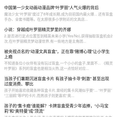
中国第一少女动画动漫品牌“叶罗丽”人气火爆的背后
魔法少女“叶罗丽”度过了8年成长期,成为目前国内最火爆... 还有盲盒
手办、全套书籍等。在太原很多小学附近的文具店...
小说：穿越成叶罗丽精灵梦里的齐娜
2.是否进行定点位置签到精英未来小学(Yes/No),获得抽取盲盒机会2
次,在叶罗丽精灵梦动漫世界,有一些地方是主角团...
被央视点名的“动漫文具盲盒”，正在靠“赌博心理”让小学生
上瘾
不知道各位小伙伴有没有玩过盲盒,一个小小的盒子,里面不... 《精灵
叶罗丽》系列的盲盒也是相当火热,这一点恰好对应...
当孩子们暑期沉迷盲盒卡片 有孩子抽卡寻“刺激” 甚至出现
过度消费、攀比
孩子开始喜欢收藏各种盲盒卡片,曾经的集卡风潮似乎要“... “叶罗丽”
“三丽鸥”等IP的卡片,而男孩子则更喜欢“奥...
孩子的“集卡瘾”谁能解？卡牌盲盒受青少年追捧，“小马宝
莉”和“奥特曼”成“顶流”