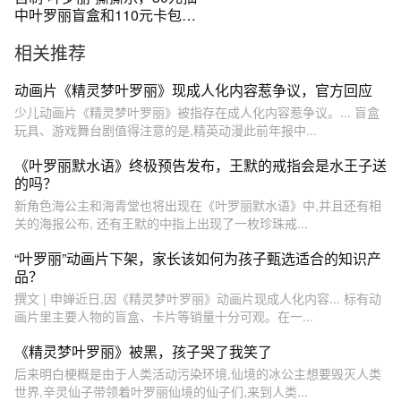
中叶罗丽盲盒和110元卡包，
赚大了
相关推荐
动画片《精灵梦叶罗丽》现成人化内容惹争议，官方回应
少儿动画片《精灵梦叶罗丽》被指存在成人化内容惹争议。... 盲盒
玩具、游戏舞台剧值得注意的是,精英动漫此前年报中...
《叶罗丽默水语》终极预告发布，王默的戒指会是水王子送
的吗？
新角色海公主和海青堂也将出现在《叶罗丽默水语》中,并且还有相
关的海报公布, 还有王默的中指上出现了一枚珍珠戒...
“叶罗丽”动画片下架，家长该如何为孩子甄选适合的知识产
品？
撰文 | 申婵近日,因《精灵梦叶罗丽》动画片现成人化内容... 标有动
画片里主要人物的盲盒、卡片等销量十分可观。在一...
《精灵梦叶罗丽》被黑，孩子哭了我笑了
后来明白梗概是由于人类活动污染环境,仙境的冰公主想要毁灭人类
世界,辛灵仙子带领着叶罗丽仙境的仙子们,来到人类...