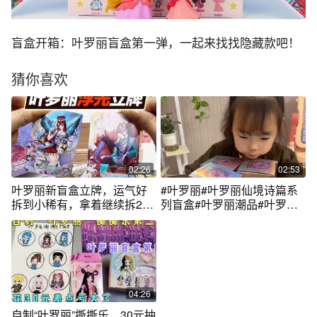
盲盒开箱：叶罗丽盲盒第一弹，一起来找找隐藏款吧！
猜你喜欢
02:26
02:53
叶罗丽新盲盒立牌，运气好
#叶罗丽#叶罗丽仙境诗篇系
拆到小稀有，拿着继续拆2盒
列盲盒#叶罗丽潮品#叶罗丽
辰星 #拆卡
盲盒
04:26
自制“叶罗丽”撕撕乐，30元抽